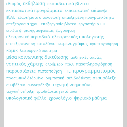
εκδήλωση
εκπαιδευτικά βίντεο
εθισμός
εκπαιδευτικά προγράμματα
εκπαιδευτική επίσκεψη
εξΑΕ
εξαρτήματα υπολογιστή
επαυξημένη πραγματικότητα
επεξεργασία ήχου
επεξεργασία βίντεο
εργαστήριο ΤΠΕ
ζωγραφική
ετικέτα ψηφιακής ασφάλειας
ηλεκτρονικό περιοδικό
ηλεκτρονικός υπολογιστής
κειμενογράφος
ιστολόγιο
ιστοεξερεύνηση
κρυπτογράφηση
κόμικ
λειτουργικό σύστημα
μέσα κοινωνικής δικτύωσης
μαθητικές ταινίες
νοητικός χάρτης
παραπληροφόρηση
ολοήμερο
παζλ
προγραμματισμός
παρουσιάσεις
πιστοποίηση ΤΠΕ
σταυρόλεξο
ρομποτική
σελιδοδείκτες
προσωπικά δεδομένα
τεχνητή νοημοσύνη
συμβόλαιο
συννεφόλεξα
τεχνική στήριξη
τρισδιάστατη εκτύπωση
ψηφιακό μάθημα
υπολογιστικό φύλλο
χρονολόγιο