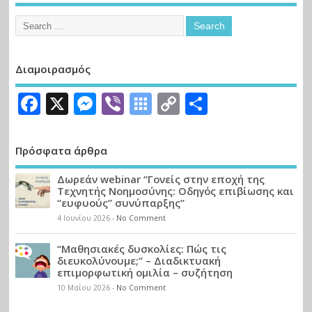
Διαμοιρασμός
Facebook
X
Messenger
Viber
Symbaloo
Copy
Μοιραστε
Bookmarks
Link
Πρόσφατα άρθρα
Δωρεάν webinar “Γονείς στην εποχή της
Τεχνητής Νοημοσύνης: Οδηγός επιβίωσης και
“ευφυούς” συνύπαρξης”
4 Ιουνίου 2026
-
No Comment
“Μαθησιακές δυσκολίες: Πώς τις
διευκολύνουμε;” – Διαδικτυακή
επιμορφωτική ομιλία – συζήτηση
10 Μαΐου 2026
-
No Comment