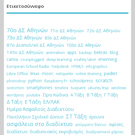
Ετικετοσύννεφο
70ο ΔΣ Αθηνών
71ο ΔΣ Αθηνών
72ο ΔΣ Αθηνών
73ο ΔΣ Αθηνών
85ο ΔΣ Αθηνών
87ο Διαπολ/κό ΔΣ Αθηνών
103ο ΔΣ Αθηνών
145ο ΔΣ Αθηνών
apps
bebras
blog
animation
backup
canva
etwinning
csunplugged
deep learning
esafety label
European School Radio
helpdesk
HTML5
infographics
padlet
linux
mooc
Libre Office
netiquette
online shaming
scratch
python
schoolpress
Raspberry Pi
photoshop
smartphones
tuxpaint
ubuntu ltsp
sextortion
timeline
windows
Ώρα Κώδικα
Β΄ Τάξη
Γ΄ Τάξη
Α΄ Τάξη
wordpess
youtube
Ε΄ Τάξη
Δ΄ Τάξη
ΕΛ/ΛΑΚ
Ημέρα Ασφαλούς Διαδικτύου
ΣΤ΄ Τάξη
έρευνα
Πανελλήνιο Σχολικό Δίκτυο
ασφάλεια στο διαδίκτυο
αφίσες
ασύρματο δίκτυο
διαδίκτυο
διαδικτυακός εκφοβισμός
διαδραστικοί χάρτες