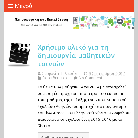
Μενού
Χρήσιμο υλικό για τη
δημιουργία μαθητικών
ταινιών
Στεφανία Παλιεράκη
3 Σεπτεμβρίου 2017
Εκπαιδευτικοί
No Comment
Το θέμα των μαθητικών ταινιών με απασχολεί
ύστερα μία πρόχειρη απόπειρα που έκανα με
τους μαθητές της ΣΤ΄ τάξης του 70ου Δημοτικού
Σχολείου Αθηνών (συμμετοχή στο διαγωνισμό
Youth4Greece του Ελληνικού Κέντρου Ασφαλούς
Διαδικτύου το σχολικό έτος 2015-2016 με το
βίντεο…
Διαβάστε περισσότερα...