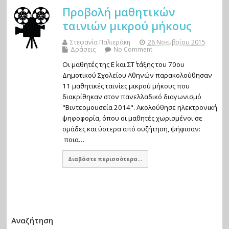
Προβολή μαθητικών
ταινιών μικρού μήκους
Στεφανία Παλιεράκη
26 Νοεμβρίου 2015
Δράσεις
No Comment
Οι μαθητές της Ε΄ και ΣΤ΄ τάξης του 70ου
Δημοτικού Σχολείου Αθηνών παρακολούθησαν
11 μαθητικές ταινίες μικρού μήκους που
διακρίθηκαν στον πανελλαδικό διαγωνισμό
"Βιντεομουσεία 2014". Ακολούθησε ηλεκτρονική
ψηφοφορία, όπου οι μαθητές χωρισμένοι σε
ομάδες και ύστερα από συζήτηση, ψήφισαν:
ποια…
Διαβάστε περισσότερα...
Αναζήτηση