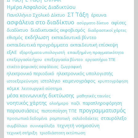
Ημέρα Ασφαλούς Διαδικτύου
ΣΤ΄ Τάξη
έρευνα
Πανελλήνιο Σχολικό Δίκτυο
ασφάλεια στο διαδίκτυο
αφίσες
ασύρματο δίκτυο
διαδίκτυο
διαδικτυακός εκφοβισμός
διαδραστικοί χάρτες
εκδήλωση
εκπαιδευτικά βίντεο
εθισμός
εκπαιδευτικά προγράμματα
εκπαιδευτική επίσκεψη
εξΑΕ
εξαρτήματα υπολογιστή
επαυξημένη πραγματικότητα
επεξεργασία ήχου
επεξεργασία βίντεο
εργαστήριο ΤΠΕ
ζωγραφική
ετικέτα ψηφιακής ασφάλειας
ηλεκτρονικό περιοδικό
ηλεκτρονικός υπολογιστής
κειμενογράφος
ιστολόγιο
ιστοεξερεύνηση
κρυπτογράφηση
κόμικ
λειτουργικό σύστημα
μέσα κοινωνικής δικτύωσης
μαθητικές ταινίες
νοητικός χάρτης
παραπληροφόρηση
ολοήμερο
παζλ
προγραμματισμός
παρουσιάσεις
πιστοποίηση ΤΠΕ
σταυρόλεξο
ρομποτική
σελιδοδείκτες
προσωπικά δεδομένα
τεχνητή νοημοσύνη
συμβόλαιο
συννεφόλεξα
τεχνική στήριξη
τρισδιάστατη εκτύπωση