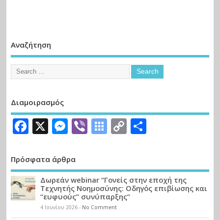
Αναζήτηση
Διαμοιρασμός
Facebook
X
Messenger
Viber
Symbaloo
Copy
Μοιραστε
Bookmarks
Link
Πρόσφατα άρθρα
Δωρεάν webinar “Γονείς στην εποχή της
Τεχνητής Νοημοσύνης: Οδηγός επιβίωσης και
“ευφυούς” συνύπαρξης”
4 Ιουνίου 2026
-
No Comment