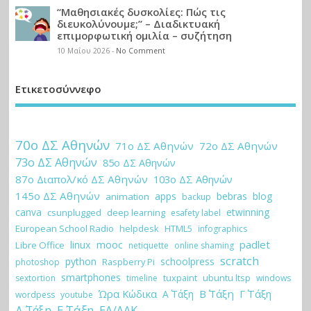
“Μαθησιακές δυσκολίες: Πώς τις
διευκολύνουμε;” – Διαδικτυακή
επιμορφωτική ομιλία – συζήτηση
10 Μαΐου 2026
-
No Comment
Ετικετοσύννεφο
70ο ΔΣ Αθηνών
71ο ΔΣ Αθηνών
72ο ΔΣ Αθηνών
73ο ΔΣ Αθηνών
85ο ΔΣ Αθηνών
87ο Διαπολ/κό ΔΣ Αθηνών
103ο ΔΣ Αθηνών
145ο ΔΣ Αθηνών
apps
bebras
blog
animation
backup
canva
etwinning
csunplugged
deep learning
esafety label
European School Radio
helpdesk
HTML5
infographics
padlet
linux
mooc
Libre Office
netiquette
online shaming
scratch
python
schoolpress
Raspberry Pi
photoshop
smartphones
tuxpaint
ubuntu ltsp
sextortion
timeline
windows
Ώρα Κώδικα
Β΄ Τάξη
Γ΄ Τάξη
Α΄ Τάξη
wordpess
youtube
Ε΄ Τάξη
Δ΄ Τάξη
ΕΛ/ΛΑΚ