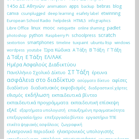
145ο ΔΣ Αθηνών
apps
bebras
blog
animation
backup
canva
etwinning
csunplugged
deep learning
esafety label
European School Radio
helpdesk
HTML5
infographics
padlet
linux
mooc
Libre Office
netiquette
online shaming
scratch
python
schoolpress
Raspberry Pi
photoshop
smartphones
tuxpaint
ubuntu ltsp
sextortion
timeline
windows
Ώρα Κώδικα
Β΄ Τάξη
Γ΄ Τάξη
Α΄ Τάξη
wordpess
youtube
Ε΄ Τάξη
Δ΄ Τάξη
ΕΛ/ΛΑΚ
Ημέρα Ασφαλούς Διαδικτύου
ΣΤ΄ Τάξη
έρευνα
Πανελλήνιο Σχολικό Δίκτυο
ασφάλεια στο διαδίκτυο
αφίσες
ασύρματο δίκτυο
διαδίκτυο
διαδικτυακός εκφοβισμός
διαδραστικοί χάρτες
εκδήλωση
εκπαιδευτικά βίντεο
εθισμός
εκπαιδευτικά προγράμματα
εκπαιδευτική επίσκεψη
εξΑΕ
εξαρτήματα υπολογιστή
επαυξημένη πραγματικότητα
επεξεργασία ήχου
επεξεργασία βίντεο
εργαστήριο ΤΠΕ
ζωγραφική
ετικέτα ψηφιακής ασφάλειας
ηλεκτρονικό περιοδικό
ηλεκτρονικός υπολογιστής
κειμενογράφος
ιστολόγιο
ιστοεξερεύνηση