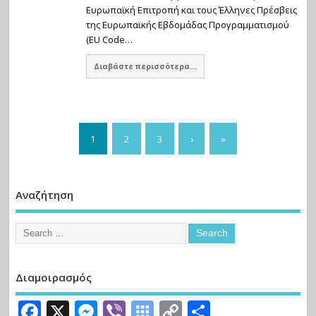
Ευρωπαϊκή Επιτροπή και τους Έλληνες Πρέσβεις
της Ευρωπαϊκής Εβδομάδας Προγραμματισμού
(EU Code…
Διαβάστε περισσότερα...
1
2
3
›
»
Αναζήτηση
Διαμοιρασμός
Facebook
X
Messenger
Viber
Symbaloo
Copy
Μοιραστε