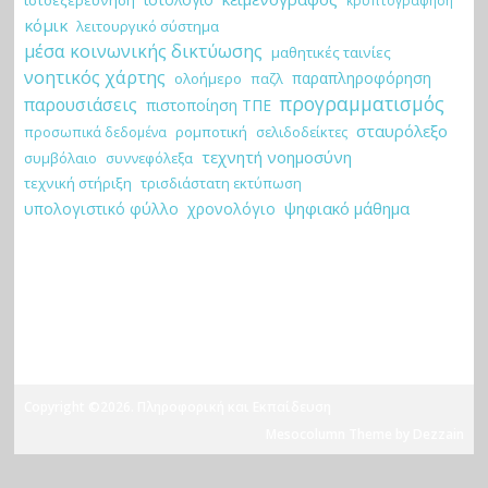
κρυπτογράφηση
κόμικ
λειτουργικό σύστημα
μέσα κοινωνικής δικτύωσης
μαθητικές ταινίες
νοητικός χάρτης
παραπληροφόρηση
ολοήμερο
παζλ
προγραμματισμός
παρουσιάσεις
πιστοποίηση ΤΠΕ
σταυρόλεξο
ρομποτική
σελιδοδείκτες
προσωπικά δεδομένα
τεχνητή νοημοσύνη
συμβόλαιο
συννεφόλεξα
τεχνική στήριξη
τρισδιάστατη εκτύπωση
ψηφιακό μάθημα
υπολογιστικό φύλλο
χρονολόγιο
Copyright ©2026. Πληροφορική και Εκπαίδευση
Mesocolumn Theme by Dezzain