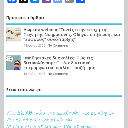
Bookmarks
Link
Πρόσφατα άρθρα
Δωρεάν webinar “Γονείς στην εποχή της
Τεχνητής Νοημοσύνης: Οδηγός επιβίωσης και
“ευφυούς” συνύπαρξης”
4 Ιουνίου 2026
-
No Comment
“Μαθησιακές δυσκολίες: Πώς τις
διευκολύνουμε;” – Διαδικτυακή
επιμορφωτική ομιλία – συζήτηση
10 Μαΐου 2026
-
No Comment
Ετικετοσύννεφο
70ο ΔΣ Αθηνών
71ο ΔΣ Αθηνών
72ο ΔΣ Αθηνών
73ο ΔΣ Αθηνών
85ο ΔΣ Αθηνών
87ο Διαπολ/κό ΔΣ Αθηνών
103ο ΔΣ Αθηνών