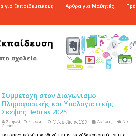
α για Εκπαιδευτικούς
Άρθρα για Μαθητές
Πρό
Συμμετοχή στον Διαγωνισμό
Πληροφορικής και Υπολογιστικής
Σκέψης Bebras 2025
Στεφανία Παλιεράκη
21 Νοεμβρίου 2025
Δράσεις
No
Comment
Το Ερευνητικό Κέντρο Αθηνά, με την “Μονάδα Καινοτομίας για τις