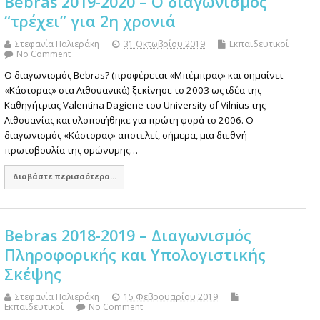
Bebras 2019-2020 – Ο διαγωνισμός
“τρέχει” για 2η χρονιά
Στεφανία Παλιεράκη
31 Οκτωβρίου 2019
Εκπαιδευτικοί
No Comment
Ο διαγωνισμός Bebras? (προφέρεται «Μπέμπρας» και σημαίνει
«Κάστορας» στα Λιθουανικά) ξεκίνησε το 2003 ως ιδέα της
Καθηγήτριας Valentina Dagiene του University of Vilnius της
Λιθουανίας και υλοποιήθηκε για πρώτη φορά το 2006. Ο
διαγωνισμός «Κάστορας» αποτελεί, σήμερα, μια διεθνή
πρωτοβουλία της ομώνυμης…
Διαβάστε περισσότερα...
Bebras 2018-2019 – Διαγωνισμός
Πληροφορικής και Υπολογιστικής
Σκέψης
Στεφανία Παλιεράκη
15 Φεβρουαρίου 2019
Εκπαιδευτικοί
No Comment