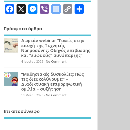
Facebook
X
Messenger
Viber
Symbaloo
Copy
Μοιραστεί
Bookmarks
Link
Πρόσφατα άρθρα
Δωρεάν webinar “Γονείς στην
εποχή της Τεχνητής
Νοημοσύνης: Οδηγός επιβίωσης
και “ευφυούς” συνύπαρξης”
4 Ιουνίου 2026
-
No Comment
“Μαθησιακές δυσκολίες: Πώς
τις διευκολύνουμε;” –
Διαδικτυακή επιμορφωτική
ομιλία – συζήτηση
10 Μαΐου 2026
-
No Comment
Ετικετοσύννεφο