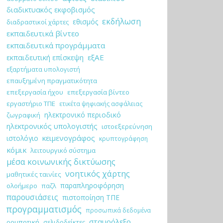
διαδικτυακός εκφοβισμός
εκδήλωση
εθισμός
διαδραστικοί χάρτες
εκπαιδευτικά βίντεο
εκπαιδευτικά προγράμματα
εξΑΕ
εκπαιδευτική επίσκεψη
εξαρτήματα υπολογιστή
επαυξημένη πραγματικότητα
επεξεργασία ήχου
επεξεργασία βίντεο
εργαστήριο ΤΠΕ
ετικέτα ψηφιακής ασφάλειας
ηλεκτρονικό περιοδικό
ζωγραφική
ηλεκτρονικός υπολογιστής
ιστοεξερεύνηση
κειμενογράφος
ιστολόγιο
κρυπτογράφηση
κόμικ
λειτουργικό σύστημα
μέσα κοινωνικής δικτύωσης
νοητικός χάρτης
μαθητικές ταινίες
παραπληροφόρηση
ολοήμερο
παζλ
παρουσιάσεις
πιστοποίηση ΤΠΕ
προγραμματισμός
προσωπικά δεδομένα
σταυρόλεξο
ρομποτική
σελιδοδείκτες