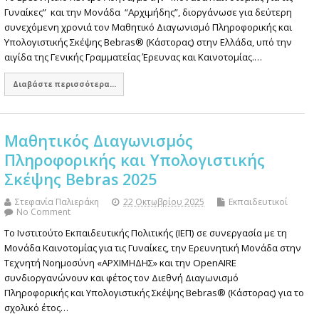
Γυναίκες” και την Μονάδα “Αρχιμήδης”, διοργάνωσε για δεύτερη
συνεχόμενη χρονιά τον Μαθητικό Διαγωνισμό Πληροφορικής και
Υπολογιστικής Σκέψης Bebras® (Κάστορας) στην Ελλάδα, υπό την
αιγίδα της Γενικής Γραμματείας Έρευνας και Καινοτομίας.…
Διαβάστε περισσότερα...
Μαθητικός Διαγωνισμός
Πληροφορικής και Υπολογιστικής
Σκέψης Bebras 2025
Στεφανία Παλιεράκη
22 Οκτωβρίου 2025
Εκπαιδευτικοί
No Comment
Το Ινστιτούτο Εκπαιδευτικής Πολιτικής (ΙΕΠ) σε συνεργασία με τη
Μονάδα Καινοτομίας για τις Γυναίκες, την Ερευνητική Μονάδα στην
Τεχνητή Νοημοσύνη «ΑΡΧΙΜΗΔΗΣ» και την OpenAIRE
συνδιοργανώνουν και φέτος τον Διεθνή Διαγωνισμό
Πληροφορικής και Υπολογιστικής Σκέψης Bebras® (Κάστορας) για το
σχολικό έτος…