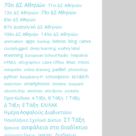
70ο ΔΣ Αθηνών
71ο ΔΣ Αθηνών
73ο ΔΣ Αθηνών
72ο ΔΣ Αθηνών
85ο ΔΣ Αθηνών
87ο Διαπολ/κό ΔΣ Αθηνών
103ο ΔΣ Αθηνών
145ο ΔΣ Αθηνών
apps
bebras
blog
canva
animation
backup
csunplugged
deep learning
esafety label
etwinning
European School Radio
helpdesk
linux
mooc
HTML5
Libre Office
infographics
padlet
netiquette
online shaming
photoshop
scratch
python
schoolpress
Raspberry Pi
smartphones
tuxpaint
sextortion
timeline
ubuntu ltsp
windows
wordpess
youtube
Ώρα Κώδικα
Β΄ Τάξη
Γ΄ Τάξη
Α΄ Τάξη
Ε΄ Τάξη
Δ΄ Τάξη
ΕΛ/ΛΑΚ
Ημέρα Ασφαλούς Διαδικτύου
ΣΤ΄ Τάξη
Πανελλήνιο Σχολικό Δίκτυο
ασφάλεια στο διαδίκτυο
έρευνα
αφίσες
διαδίκτυο
ασύρματο δίκτυο