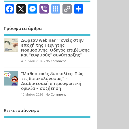
Facebook
X
Messenger
Viber
Symbaloo
Copy
Μοιραστεί
Bookmarks
Link
Πρόσφατα άρθρα
Δωρεάν webinar “Γονείς στην
εποχή της Τεχνητής
Νοημοσύνης: Οδηγός επιβίωσης
και “ευφυούς” συνύπαρξης”
4 Ιουνίου 2026
-
No Comment
“Μαθησιακές δυσκολίες: Πώς
τις διευκολύνουμε;” –
Διαδικτυακή επιμορφωτική
ομιλία – συζήτηση
10 Μαΐου 2026
-
No Comment
Ετικετοσύννεφο