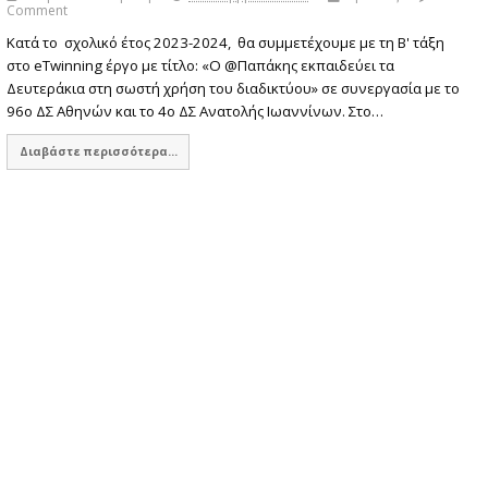
Comment
Κατά το σχολικό έτος 2023-2024, θα συμμετέχουμε με τη Β' τάξη
στο eTwinning έργο με τίτλο: «Ο @Παπάκης εκπαιδεύει τα
Δευτεράκια στη σωστή χρήση του διαδικτύου» σε συνεργασία με το
96ο ΔΣ Αθηνών και το 4ο ΔΣ Ανατολής Ιωαννίνων. Στο…
Διαβάστε περισσότερα...