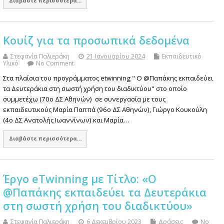
Διαβάστε περισσότερα...
Κουίζ για τα προσωπικά δεδομένα
Στεφανία Παλιεράκη
21 Ιανουαρίου 2024
Εκπαιδευτικό
Υλικό
No Comment
Στα πλαίσια του προγράμματος etwinning " Ο @Παπάκης εκπαιδεύει
τα Δευτεράκια στη σωστή χρήση του διαδικτύου" στο οποίο
συμμετέχω (70ο ΔΣ Αθηνών) σε συνεργασία με τους
εκπαιδευτικούς Μαρία Παππά (96ο ΔΣ Αθηνών), Γιώργο Κουκούλη
(4ο ΔΣ Ανατολής Ιωαννίνων) και Μαρία…
Διαβάστε περισσότερα...
Έργο eTwinning με Tίτλο: «Ο
@Παπάκης εκπαιδεύει τα Δευτεράκια
στη σωστή χρήση του διαδικτύου»
Στεφανία Παλιεράκη
6 Δεκεμβρίου 2023
Δράσεις
No