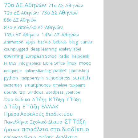
70ο ΔΣ Αθηνών
71ο ΔΣ Αθηνών
73ο ΔΣ Αθηνών
72ο ΔΣ Αθηνών
85ο ΔΣ Αθηνών
87ο Διαπολ/κό ΔΣ Αθηνών
103ο ΔΣ Αθηνών
145ο ΔΣ Αθηνών
apps
bebras
blog
canva
animation
backup
csunplugged
deep learning
esafety label
etwinning
European School Radio
helpdesk
linux
mooc
HTML5
Libre Office
infographics
padlet
netiquette
online shaming
photoshop
scratch
python
schoolpress
Raspberry Pi
smartphones
tuxpaint
sextortion
timeline
ubuntu ltsp
windows
wordpess
youtube
Ώρα Κώδικα
Β΄ Τάξη
Γ΄ Τάξη
Α΄ Τάξη
Ε΄ Τάξη
Δ΄ Τάξη
ΕΛ/ΛΑΚ
Ημέρα Ασφαλούς Διαδικτύου
ΣΤ΄ Τάξη
Πανελλήνιο Σχολικό Δίκτυο
ασφάλεια στο διαδίκτυο
έρευνα
αφίσες
διαδίκτυο
ασύρματο δίκτυο