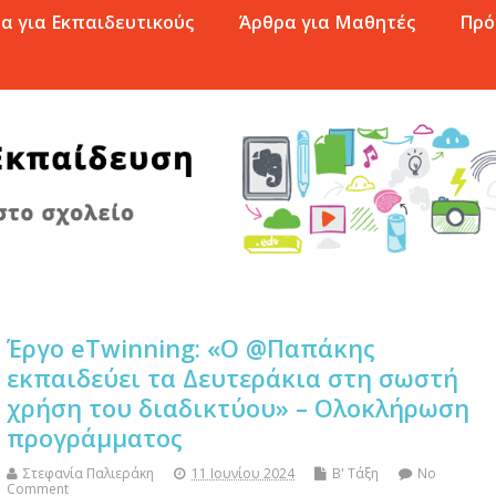
α για Εκπαιδευτικούς
Άρθρα για Μαθητές
Πρό
Έργο eTwinning: «Ο @Παπάκης
εκπαιδεύει τα Δευτεράκια στη σωστή
χρήση του διαδικτύου» – Ολοκλήρωση
προγράμματος
Στεφανία Παλιεράκη
11 Ιουνίου 2024
Β' Τάξη
No
Comment