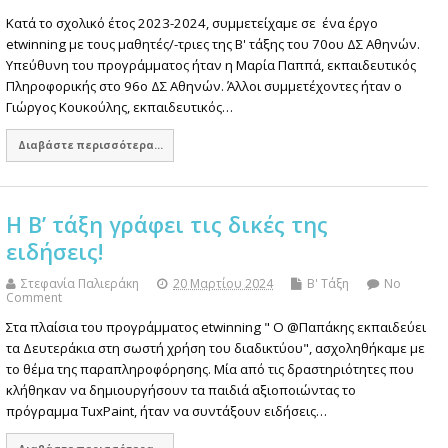
Κατά το σχολικό έτος 2023-2024, συμμετείχαμε σε ένα έργο
etwinning με τους μαθητές/-τριες της Β' τάξης του 70ου ΔΣ Αθηνών.
Υπεύθυνη του προγράμματος ήταν η Μαρία Παππά, εκπαιδευτικός
Πληροφορικής στο 96ο ΔΣ Αθηνών. Άλλοι συμμετέχοντες ήταν ο
Γιώργος Κουκούλης, εκπαιδευτικός…
Διαβάστε περισσότερα...
Η Β’ τάξη γράφει τις δικές της
ειδήσεις!
Στεφανία Παλιεράκη
20 Μαρτίου 2024
Β' Τάξη
No
Comment
Στα πλαίσια του προγράμματος etwinning " Ο @Παπάκης εκπαιδεύει
τα Δευτεράκια στη σωστή χρήση του διαδικτύου", ασχοληθήκαμε με
το θέμα της παραπληροφόρησης. Μία από τις δραστηριότητες που
κλήθηκαν να δημιουργήσουν τα παιδιά αξιοποιώντας το
πρόγραμμα TuxPaint, ήταν να συντάξουν ειδήσεις…