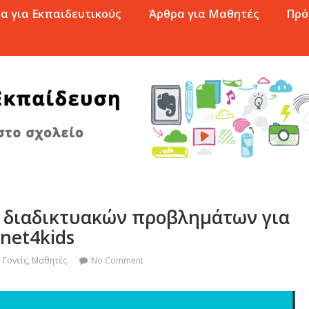
α για Εκπαιδευτικούς
Άρθρα για Μαθητές
Πρό
ν διαδικτυακών προβλημάτων για
rnet4kids
Γονείς
,
Μαθητές
No Comment