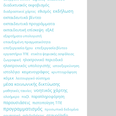
διαδικτυακός εκφοβισμός
εκδήλωση
εθισμός
διαδραστικοί χάρτες
εκπαιδευτικά βίντεο
εκπαιδευτικά προγράμματα
εξΑΕ
εκπαιδευτική επίσκεψη
εξαρτήματα υπολογιστή
επαυξημένη πραγματικότητα
επεξεργασία ήχου
επεξεργασία βίντεο
εργαστήριο ΤΠΕ
ετικέτα ψηφιακής ασφάλειας
ηλεκτρονικό περιοδικό
ζωγραφική
ηλεκτρονικός υπολογιστής
ιστοεξερεύνηση
κειμενογράφος
ιστολόγιο
κρυπτογράφηση
κόμικ
λειτουργικό σύστημα
μέσα κοινωνικής δικτύωσης
νοητικός χάρτης
μαθητικές ταινίες
παραπληροφόρηση
ολοήμερο
παζλ
παρουσιάσεις
πιστοποίηση ΤΠΕ
προγραμματισμός
προσωπικά δεδομένα
σταυρόλεξο
ρομποτική
σελιδοδείκτες