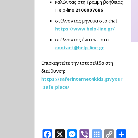
καλώντας στη Γραμμή βοήθειας
Help-line
2106007686
στέλνοντας μήνυμα στο chat
https://www.help-line.gr/
στέλνοντας ένα mail στο
contact@help-line.gr
Επισκεφτείτε την ιστοσελίδα στη
διεύθυνση:
https://saferinternet4kids.gr/your
_safe_place/
F
X
M
Vi
S
C
Μ