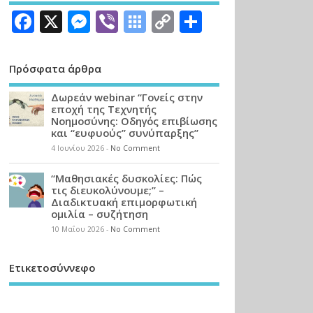
Facebook
X
Messenger
Viber
Symbaloo
Copy
Μοιραστεί
Bookmarks
Link
Πρόσφατα άρθρα
Δωρεάν webinar “Γονείς στην
εποχή της Τεχνητής
Νοημοσύνης: Οδηγός επιβίωσης
και “ευφυούς” συνύπαρξης”
4 Ιουνίου 2026
-
No Comment
“Μαθησιακές δυσκολίες: Πώς
τις διευκολύνουμε;” –
Διαδικτυακή επιμορφωτική
ομιλία – συζήτηση
10 Μαΐου 2026
-
No Comment
Ετικετοσύννεφο