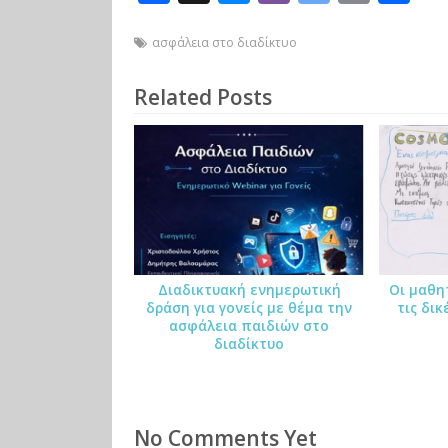
ac
e
b
y
o
οι
e
ss
er
m
p
ρ
ασφάλεια στο διαδίκτυο
b
e
b
y
α
Related Posts
o
n
al
Li
σ
o
g
o
n
τε
k
er
o
k
ίτ
B
ε
o
o
Διαδικτυακή ενημερωτική
Οι μαθη
k
δράση για γονείς με θέμα την
τις δικ
ασφάλεια παιδιών στο
m
διαδίκτυο
ar
ks
No Comments Yet