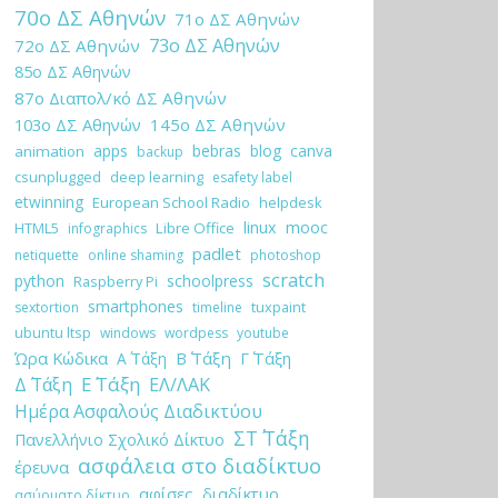
70ο ΔΣ Αθηνών
71ο ΔΣ Αθηνών
73ο ΔΣ Αθηνών
72ο ΔΣ Αθηνών
85ο ΔΣ Αθηνών
87ο Διαπολ/κό ΔΣ Αθηνών
103ο ΔΣ Αθηνών
145ο ΔΣ Αθηνών
apps
bebras
blog
canva
animation
backup
csunplugged
deep learning
esafety label
etwinning
European School Radio
helpdesk
linux
mooc
HTML5
Libre Office
infographics
padlet
netiquette
online shaming
photoshop
scratch
python
schoolpress
Raspberry Pi
smartphones
tuxpaint
sextortion
timeline
ubuntu ltsp
windows
wordpess
youtube
Ώρα Κώδικα
Β΄ Τάξη
Γ΄ Τάξη
Α΄ Τάξη
Ε΄ Τάξη
Δ΄ Τάξη
ΕΛ/ΛΑΚ
Ημέρα Ασφαλούς Διαδικτύου
ΣΤ΄ Τάξη
Πανελλήνιο Σχολικό Δίκτυο
ασφάλεια στο διαδίκτυο
έρευνα
αφίσες
διαδίκτυο
ασύρματο δίκτυο