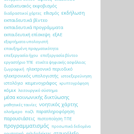
διαδικτυακός εκφοβισμός
εκδήλωση
εθισμός
διαδραστικοί χάρτες
εκπαιδευτικά βίντεο
εκπαιδευτικά προγράμματα
εξΑΕ
εκπαιδευτική επίσκεψη
εξαρτήματα υπολογιστή
επαυξημένη πραγματικότητα
επεξεργασία ήχου
επεξεργασία βίντεο
εργαστήριο ΤΠΕ
ετικέτα ψηφιακής ασφάλειας
ηλεκτρονικό περιοδικό
ζωγραφική
ηλεκτρονικός υπολογιστής
ιστοεξερεύνηση
κειμενογράφος
ιστολόγιο
κρυπτογράφηση
κόμικ
λειτουργικό σύστημα
μέσα κοινωνικής δικτύωσης
νοητικός χάρτης
μαθητικές ταινίες
παραπληροφόρηση
ολοήμερο
παζλ
παρουσιάσεις
πιστοποίηση ΤΠΕ
προγραμματισμός
προσωπικά δεδομένα
σταυρόλεξο
ρομποτική
σελιδοδείκτες