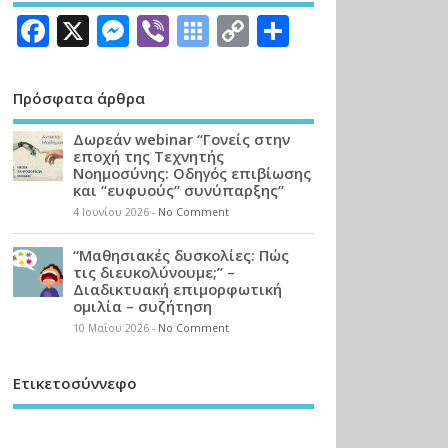
Facebook
X
Messenger
Viber
Symbaloo
Copy
Μοιραστεί
Bookmarks
Link
Πρόσφατα άρθρα
Δωρεάν webinar “Γονείς στην
εποχή της Τεχνητής
Νοημοσύνης: Οδηγός επιβίωσης
και “ευφυούς” συνύπαρξης”
4 Ιουνίου 2026
-
No Comment
“Μαθησιακές δυσκολίες: Πώς
τις διευκολύνουμε;” –
Διαδικτυακή επιμορφωτική
ομιλία – συζήτηση
10 Μαΐου 2026
-
No Comment
Ετικετοσύννεφο