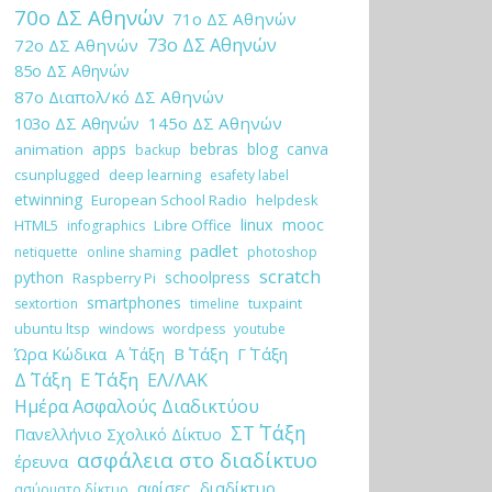
70ο ΔΣ Αθηνών
71ο ΔΣ Αθηνών
73ο ΔΣ Αθηνών
72ο ΔΣ Αθηνών
85ο ΔΣ Αθηνών
87ο Διαπολ/κό ΔΣ Αθηνών
103ο ΔΣ Αθηνών
145ο ΔΣ Αθηνών
apps
bebras
blog
canva
animation
backup
csunplugged
deep learning
esafety label
etwinning
European School Radio
helpdesk
linux
mooc
HTML5
Libre Office
infographics
padlet
netiquette
online shaming
photoshop
scratch
python
schoolpress
Raspberry Pi
smartphones
tuxpaint
sextortion
timeline
ubuntu ltsp
windows
wordpess
youtube
Ώρα Κώδικα
Β΄ Τάξη
Γ΄ Τάξη
Α΄ Τάξη
Ε΄ Τάξη
Δ΄ Τάξη
ΕΛ/ΛΑΚ
Ημέρα Ασφαλούς Διαδικτύου
ΣΤ΄ Τάξη
Πανελλήνιο Σχολικό Δίκτυο
ασφάλεια στο διαδίκτυο
έρευνα
αφίσες
διαδίκτυο
ασύρματο δίκτυο