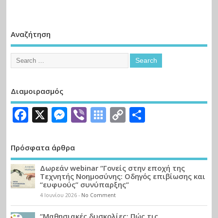
Αναζήτηση
Διαμοιρασμός
Facebook
X
Messenger
Viber
Symbaloo
Copy
Μοιραστε
Bookmarks
Link
Πρόσφατα άρθρα
Δωρεάν webinar “Γονείς στην εποχή της
Τεχνητής Νοημοσύνης: Οδηγός επιβίωσης και
“ευφυούς” συνύπαρξης”
4 Ιουνίου 2026
-
No Comment
“Μαθησιακές δυσκολίες: Πώς τις