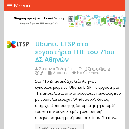
Μενού
Ubuntu LTSP στο
εργαστήριο ΤΠΕ του 71ου
ΔΣ Αθηνών
Στεφανία Παλιεράκη
14 Σεπτεμβρίου
2016
Δράσεις
No Comment
Στο 71ο Δημοτικό Σχολείο Αθηνών
εγκαταστήσαμε το Ubuntu LTSP. Το εργαστήριο
ΤΠΕ αποτελείται από υπολογιστές παλαιούς που
με δυσκολία έτρεχαν Windows XP. Καθώς
υπήρχε εξυπηρετητής (απαραίτητη η ύπαρξή
του για την συγκεκριμένη υλοποίηση)
αποφασίστηκε η μετάβαση στο Linux. Για την…
Διαβάστε περισσότερα...