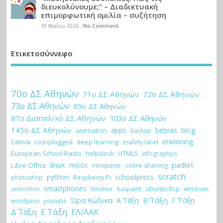
διευκολύνουμε;” – Διαδικτυακή
επιμορφωτική ομιλία – συζήτηση
10 Μαΐου 2026
-
No Comment
Ετικετοσύννεφο
70ο ΔΣ Αθηνών
71ο ΔΣ Αθηνών
72ο ΔΣ Αθηνών
73ο ΔΣ Αθηνών
85ο ΔΣ Αθηνών
87ο Διαπολ/κό ΔΣ Αθηνών
103ο ΔΣ Αθηνών
145ο ΔΣ Αθηνών
apps
bebras
blog
animation
backup
canva
etwinning
csunplugged
deep learning
esafety label
European School Radio
helpdesk
HTML5
infographics
padlet
linux
mooc
Libre Office
netiquette
online shaming
scratch
python
schoolpress
Raspberry Pi
photoshop
smartphones
tuxpaint
ubuntu ltsp
sextortion
timeline
windows
Ώρα Κώδικα
Β΄ Τάξη
Γ΄ Τάξη
Α΄ Τάξη
wordpess
youtube
Ε΄ Τάξη
Δ΄ Τάξη
ΕΛ/ΛΑΚ