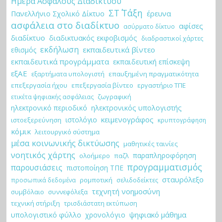
Ημέρα Ασφαλούς Διαδικτύου
ΣΤ΄ Τάξη
έρευνα
Πανελλήνιο Σχολικό Δίκτυο
ασφάλεια στο διαδίκτυο
αφίσες
ασύρματο δίκτυο
διαδίκτυο
διαδικτυακός εκφοβισμός
διαδραστικοί χάρτες
εκδήλωση
εκπαιδευτικά βίντεο
εθισμός
εκπαιδευτικά προγράμματα
εκπαιδευτική επίσκεψη
εξΑΕ
εξαρτήματα υπολογιστή
επαυξημένη πραγματικότητα
επεξεργασία ήχου
επεξεργασία βίντεο
εργαστήριο ΤΠΕ
ζωγραφική
ετικέτα ψηφιακής ασφάλειας
ηλεκτρονικό περιοδικό
ηλεκτρονικός υπολογιστής
κειμενογράφος
ιστολόγιο
ιστοεξερεύνηση
κρυπτογράφηση
κόμικ
λειτουργικό σύστημα
μέσα κοινωνικής δικτύωσης
μαθητικές ταινίες
νοητικός χάρτης
παραπληροφόρηση
ολοήμερο
παζλ
προγραμματισμός
παρουσιάσεις
πιστοποίηση ΤΠΕ
σταυρόλεξο
ρομποτική
σελιδοδείκτες
προσωπικά δεδομένα
τεχνητή νοημοσύνη
συμβόλαιο
συννεφόλεξα
τεχνική στήριξη
τρισδιάστατη εκτύπωση
ψηφιακό μάθημα
υπολογιστικό φύλλο
χρονολόγιο