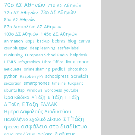
70ο ΔΣ Αθηνών
71ο ΔΣ Αθηνών
73ο ΔΣ Αθηνών
72ο ΔΣ Αθηνών
85ο ΔΣ Αθηνών
87ο Διαπολ/κό ΔΣ Αθηνών
103ο ΔΣ Αθηνών
145ο ΔΣ Αθηνών
apps
bebras
blog
canva
animation
backup
csunplugged
deep learning
esafety label
etwinning
European School Radio
helpdesk
linux
mooc
HTML5
Libre Office
infographics
padlet
netiquette
online shaming
photoshop
scratch
python
schoolpress
Raspberry Pi
smartphones
tuxpaint
sextortion
timeline
ubuntu ltsp
windows
wordpess
youtube
Ώρα Κώδικα
Β΄ Τάξη
Γ΄ Τάξη
Α΄ Τάξη
Ε΄ Τάξη
Δ΄ Τάξη
ΕΛ/ΛΑΚ
Ημέρα Ασφαλούς Διαδικτύου
ΣΤ΄ Τάξη
Πανελλήνιο Σχολικό Δίκτυο
ασφάλεια στο διαδίκτυο
έρευνα
αφίσες
διαδίκτυο
ασύρματο δίκτυο