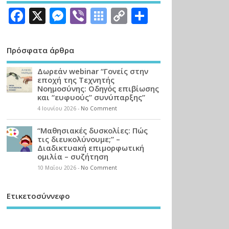
Facebook
X
Messenger
Viber
Symbaloo
Copy
Μοιραστεί
Bookmarks
Link
Πρόσφατα άρθρα
Δωρεάν webinar “Γονείς στην
εποχή της Τεχνητής
Νοημοσύνης: Οδηγός επιβίωσης
και “ευφυούς” συνύπαρξης”
4 Ιουνίου 2026
-
No Comment
“Μαθησιακές δυσκολίες: Πώς
τις διευκολύνουμε;” –
Διαδικτυακή επιμορφωτική
ομιλία – συζήτηση
10 Μαΐου 2026
-
No Comment
Ετικετοσύννεφο