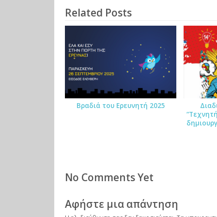
b
e
b
y
α
Related Posts
o
n
al
Li
σ
o
g
o
n
τε
k
er
o
k
ίτ
B
ε
o
o
Βραδιά του Ερευνητή 2025
Διαδ
k
“Τεχνητ
δημιουργ
m
ar
ks
No Comments Yet
Αφήστε μια απάντηση