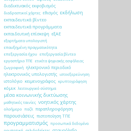
διαδικτυακός εκφοβισμός
εκδήλωση
εθισμός
διαδραστικοί χάρτες
εκπαιδευτικά βίντεο
εκπαιδευτικά προγράμματα
εξΑΕ
εκπαιδευτική επίσκεψη
εξαρτήματα υπολογιστή
επαυξημένη πραγματικότητα
επεξεργασία ήχου
επεξεργασία βίντεο
εργαστήριο ΤΠΕ
ετικέτα ψηφιακής ασφάλειας
ηλεκτρονικό περιοδικό
ζωγραφική
ηλεκτρονικός υπολογιστής
ιστοεξερεύνηση
κειμενογράφος
ιστολόγιο
κρυπτογράφηση
κόμικ
λειτουργικό σύστημα
μέσα κοινωνικής δικτύωσης
νοητικός χάρτης
μαθητικές ταινίες
παραπληροφόρηση
ολοήμερο
παζλ
παρουσιάσεις
πιστοποίηση ΤΠΕ
προγραμματισμός
προσωπικά δεδομένα
σταυρόλεξο
ρομποτική
σελιδοδείκτες