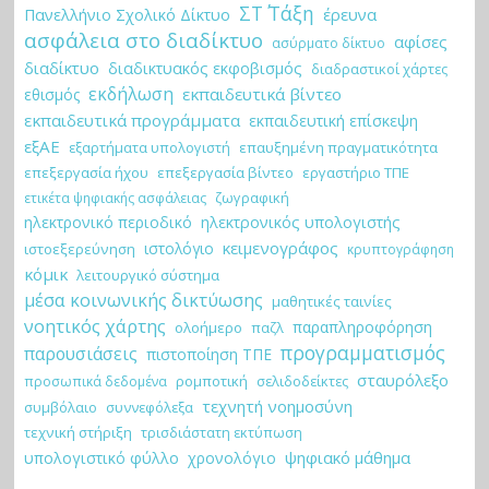
ΣΤ΄ Τάξη
έρευνα
Πανελλήνιο Σχολικό Δίκτυο
ασφάλεια στο διαδίκτυο
αφίσες
ασύρματο δίκτυο
διαδίκτυο
διαδικτυακός εκφοβισμός
διαδραστικοί χάρτες
εκδήλωση
εκπαιδευτικά βίντεο
εθισμός
εκπαιδευτικά προγράμματα
εκπαιδευτική επίσκεψη
εξΑΕ
εξαρτήματα υπολογιστή
επαυξημένη πραγματικότητα
επεξεργασία ήχου
επεξεργασία βίντεο
εργαστήριο ΤΠΕ
ζωγραφική
ετικέτα ψηφιακής ασφάλειας
ηλεκτρονικό περιοδικό
ηλεκτρονικός υπολογιστής
κειμενογράφος
ιστολόγιο
ιστοεξερεύνηση
κρυπτογράφηση
κόμικ
λειτουργικό σύστημα
μέσα κοινωνικής δικτύωσης
μαθητικές ταινίες
νοητικός χάρτης
παραπληροφόρηση
ολοήμερο
παζλ
προγραμματισμός
παρουσιάσεις
πιστοποίηση ΤΠΕ
σταυρόλεξο
ρομποτική
σελιδοδείκτες
προσωπικά δεδομένα
τεχνητή νοημοσύνη
συμβόλαιο
συννεφόλεξα
τεχνική στήριξη
τρισδιάστατη εκτύπωση
ψηφιακό μάθημα
υπολογιστικό φύλλο
χρονολόγιο