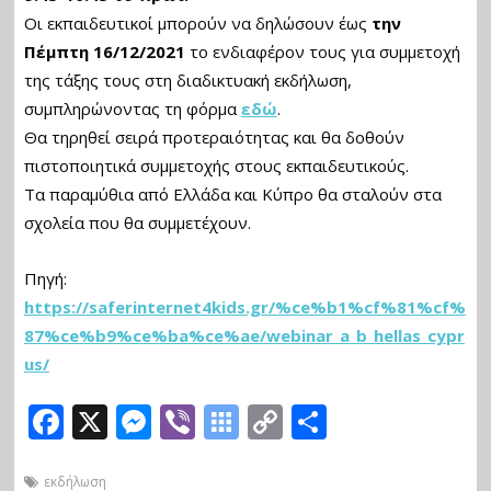
Οι εκπαιδευτικοί μπορούν να δηλώσουν έως
την
Πέμπτη 16/12/2021
το ενδιαφέρον τους για συμμετοχή
της τάξης τους στη διαδικτυακή εκδήλωση,
συμπληρώνοντας τη φόρμα
εδώ
.
Θα τηρηθεί σειρά προτεραιότητας και θα δοθούν
πιστοποιητικά συμμετοχής στους εκπαιδευτικούς.
Τα παραμύθια από Ελλάδα και Κύπρο θα σταλούν στα
σχολεία που θα συμμετέχουν.
Πηγή:
https://saferinternet4kids.gr/%ce%b1%cf%81%cf%
87%ce%b9%ce%ba%ce%ae/webinar_a_b_hellas_cypr
us/
F
X
M
Vi
S
C
Μ
ac
e
b
y
o
οι
εκδήλωση