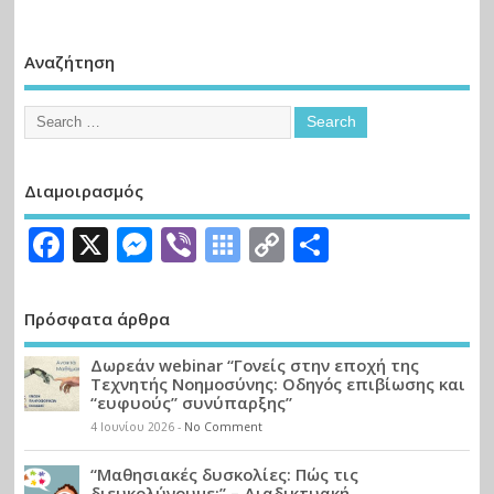
Αναζήτηση
Διαμοιρασμός
Facebook
X
Messenger
Viber
Symbaloo
Copy
Μοιραστε
Bookmarks
Link
Πρόσφατα άρθρα
Δωρεάν webinar “Γονείς στην εποχή της
Τεχνητής Νοημοσύνης: Οδηγός επιβίωσης και
“ευφυούς” συνύπαρξης”
4 Ιουνίου 2026
-
No Comment
“Μαθησιακές δυσκολίες: Πώς τις
διευκολύνουμε;” – Διαδικτυακή