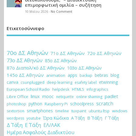
επιμορφωτική ομιλία – συζήτηση
10 Μαΐου 2026
-
No Comment
Ετικετοσύννεφο
70ο ΔΣ Αθηνών
71ο ΔΣ Αθηνών
72ο ΔΣ Αθηνών
73ο ΔΣ Αθηνών
85ο ΔΣ Αθηνών
87ο Διαπολ/κό ΔΣ Αθηνών
103ο ΔΣ Αθηνών
145ο ΔΣ Αθηνών
apps
bebras
blog
animation
backup
canva
etwinning
csunplugged
deep learning
esafety label
European School Radio
helpdesk
HTML5
infographics
padlet
linux
mooc
Libre Office
netiquette
online shaming
scratch
python
schoolpress
Raspberry Pi
photoshop
smartphones
tuxpaint
ubuntu ltsp
sextortion
timeline
windows
Ώρα Κώδικα
Β΄ Τάξη
Γ΄ Τάξη
Α΄ Τάξη
wordpess
youtube
Ε΄ Τάξη
Δ΄ Τάξη
ΕΛ/ΛΑΚ
Ημέρα Ασφαλούς Διαδικτύου