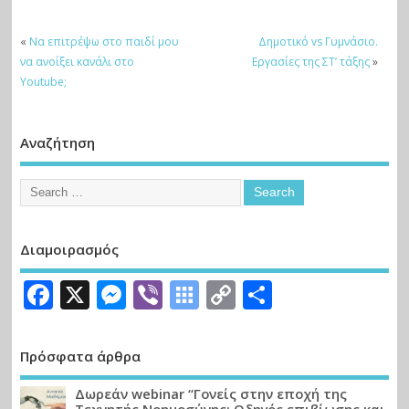
«
Να επιτρέψω στο παιδί μου
Δημοτικό vs Γυμνάσιο.
να ανοίξει κανάλι στο
Εργασίες της ΣΤ’ τάξης
»
Youtube;
Αναζήτηση
Διαμοιρασμός
Facebook
X
Messenger
Viber
Symbaloo
Copy
Μοιραστε
Bookmarks
Link
Πρόσφατα άρθρα
Δωρεάν webinar “Γονείς στην εποχή της