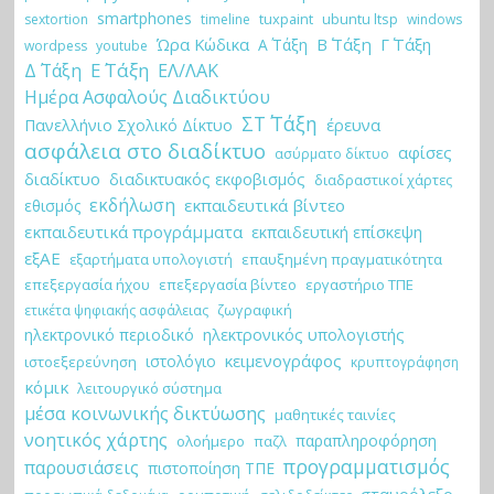
smartphones
tuxpaint
ubuntu ltsp
sextortion
timeline
windows
Ώρα Κώδικα
Β΄ Τάξη
Γ΄ Τάξη
Α΄ Τάξη
wordpess
youtube
Ε΄ Τάξη
Δ΄ Τάξη
ΕΛ/ΛΑΚ
Ημέρα Ασφαλούς Διαδικτύου
ΣΤ΄ Τάξη
έρευνα
Πανελλήνιο Σχολικό Δίκτυο
ασφάλεια στο διαδίκτυο
αφίσες
ασύρματο δίκτυο
διαδίκτυο
διαδικτυακός εκφοβισμός
διαδραστικοί χάρτες
εκδήλωση
εκπαιδευτικά βίντεο
εθισμός
εκπαιδευτικά προγράμματα
εκπαιδευτική επίσκεψη
εξΑΕ
εξαρτήματα υπολογιστή
επαυξημένη πραγματικότητα
επεξεργασία ήχου
επεξεργασία βίντεο
εργαστήριο ΤΠΕ
ζωγραφική
ετικέτα ψηφιακής ασφάλειας
ηλεκτρονικό περιοδικό
ηλεκτρονικός υπολογιστής
κειμενογράφος
ιστολόγιο
ιστοεξερεύνηση
κρυπτογράφηση
κόμικ
λειτουργικό σύστημα
μέσα κοινωνικής δικτύωσης
μαθητικές ταινίες
νοητικός χάρτης
παραπληροφόρηση
ολοήμερο
παζλ
προγραμματισμός
παρουσιάσεις
πιστοποίηση ΤΠΕ