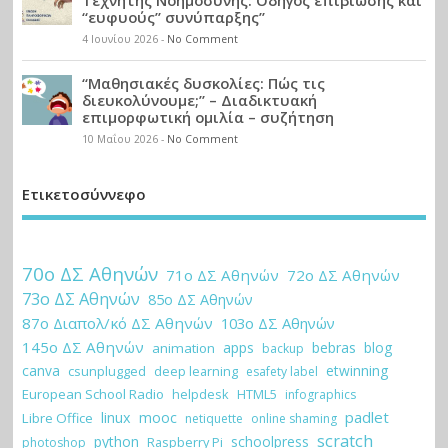
Τεχνητής Νοημοσύνης: Οδηγός επιβίωσης και
“ευφυούς” συνύπαρξης”
4 Ιουνίου 2026
-
No Comment
“Μαθησιακές δυσκολίες: Πώς τις
διευκολύνουμε;” – Διαδικτυακή
επιμορφωτική ομιλία – συζήτηση
10 Μαΐου 2026
-
No Comment
Ετικετοσύννεφο
70ο ΔΣ Αθηνών
71ο ΔΣ Αθηνών
72ο ΔΣ Αθηνών
73ο ΔΣ Αθηνών
85ο ΔΣ Αθηνών
87ο Διαπολ/κό ΔΣ Αθηνών
103ο ΔΣ Αθηνών
145ο ΔΣ Αθηνών
apps
bebras
blog
animation
backup
canva
etwinning
csunplugged
deep learning
esafety label
European School Radio
helpdesk
HTML5
infographics
padlet
linux
mooc
Libre Office
netiquette
online shaming
scratch
python
schoolpress
Raspberry Pi
photoshop