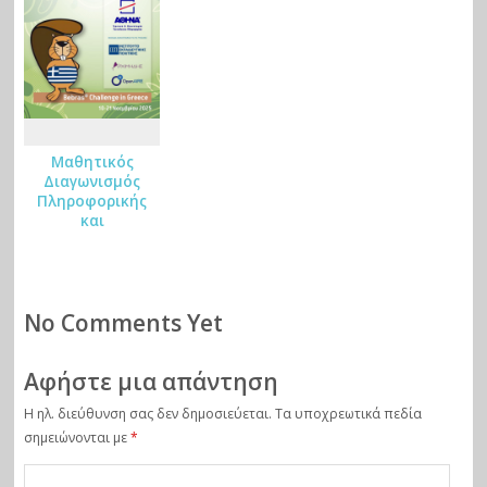
ar
επιμορφωτική
ομιλία –
ks
συζήτηση
Μαθητικός
Διαγωνισμός
Πληροφορικής
και
Υπολογιστικής
Σκέψης Bebras
2025
No Comments Yet
Αφήστε μια απάντηση
Η ηλ. διεύθυνση σας δεν δημοσιεύεται.
Τα υποχρεωτικά πεδία
σημειώνονται με
*