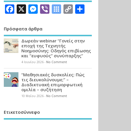
Facebook
X
Messenger
Viber
Symbaloo
Copy
Μοιραστεί
Bookmarks
Link
Πρόσφατα άρθρα
Δωρεάν webinar “Γονείς στην
εποχή της Τεχνητής
Νοημοσύνης: Οδηγός επιβίωσης
και “ευφυούς” συνύπαρξης”
4 Ιουνίου 2026
-
No Comment
“Μαθησιακές δυσκολίες: Πώς
τις διευκολύνουμε;” –
Διαδικτυακή επιμορφωτική
ομιλία – συζήτηση
10 Μαΐου 2026
-
No Comment
Ετικετοσύννεφο