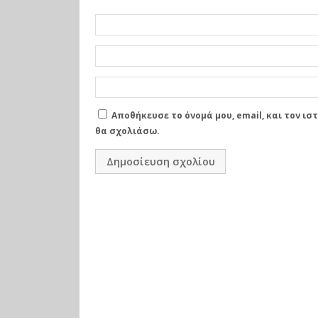
ks
Αποθήκευσε το όνομά μου, email, και τον ι
θα σχολιάσω.