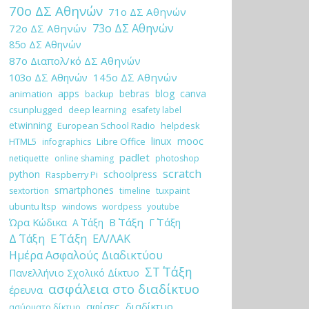
70ο ΔΣ Αθηνών
71ο ΔΣ Αθηνών
73ο ΔΣ Αθηνών
72ο ΔΣ Αθηνών
85ο ΔΣ Αθηνών
87ο Διαπολ/κό ΔΣ Αθηνών
103ο ΔΣ Αθηνών
145ο ΔΣ Αθηνών
apps
bebras
blog
canva
animation
backup
csunplugged
deep learning
esafety label
etwinning
European School Radio
helpdesk
linux
mooc
HTML5
Libre Office
infographics
padlet
netiquette
online shaming
photoshop
scratch
python
schoolpress
Raspberry Pi
smartphones
tuxpaint
sextortion
timeline
ubuntu ltsp
windows
wordpess
youtube
Ώρα Κώδικα
Β΄ Τάξη
Γ΄ Τάξη
Α΄ Τάξη
Ε΄ Τάξη
Δ΄ Τάξη
ΕΛ/ΛΑΚ
Ημέρα Ασφαλούς Διαδικτύου
ΣΤ΄ Τάξη
Πανελλήνιο Σχολικό Δίκτυο
ασφάλεια στο διαδίκτυο
έρευνα
αφίσες
διαδίκτυο
ασύρματο δίκτυο