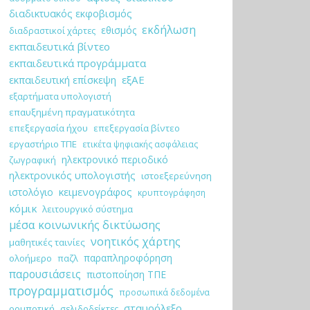
διαδικτυακός εκφοβισμός
εκδήλωση
εθισμός
διαδραστικοί χάρτες
εκπαιδευτικά βίντεο
εκπαιδευτικά προγράμματα
εξΑΕ
εκπαιδευτική επίσκεψη
εξαρτήματα υπολογιστή
επαυξημένη πραγματικότητα
επεξεργασία ήχου
επεξεργασία βίντεο
εργαστήριο ΤΠΕ
ετικέτα ψηφιακής ασφάλειας
ηλεκτρονικό περιοδικό
ζωγραφική
ηλεκτρονικός υπολογιστής
ιστοεξερεύνηση
κειμενογράφος
ιστολόγιο
κρυπτογράφηση
κόμικ
λειτουργικό σύστημα
μέσα κοινωνικής δικτύωσης
νοητικός χάρτης
μαθητικές ταινίες
παραπληροφόρηση
ολοήμερο
παζλ
παρουσιάσεις
πιστοποίηση ΤΠΕ
προγραμματισμός
προσωπικά δεδομένα
σταυρόλεξο
ρομποτική
σελιδοδείκτες