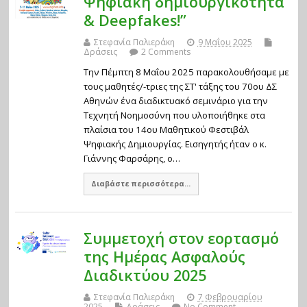
Ψηφιακή δημιουργικότητα
& Deepfakes!”
Στεφανία Παλιεράκη
9 Μαΐου 2025
Δράσεις
2 Comments
Την Πέμπτη 8 Μαΐου 2025 παρακολουθήσαμε με
τους μαθητές/-τριες της ΣΤ' τάξης του 70ου ΔΣ
Αθηνών ένα διαδικτυακό σεμινάριο για την
Τεχνητή Νοημοσύνη που υλοποιήθηκε στα
πλαίσια του 14ου Μαθητικού Φεστιβάλ
Ψηφιακής Δημιουργίας. Εισηγητής ήταν ο κ.
Γιάννης Φαρσάρης, ο…
Διαβάστε περισσότερα...
Συμμετοχή στον εορτασμό
της Ημέρας Ασφαλούς
Διαδικτύου 2025
Στεφανία Παλιεράκη
7 Φεβρουαρίου
2025
Δράσεις
No Comment