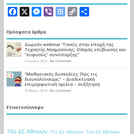
Facebook
X
Messenger
Viber
Symbaloo
Copy
Μοιραστε
Bookmarks
Link
Πρόσφατα άρθρα
Δωρεάν webinar “Γονείς στην εποχή της
Τεχνητής Νοημοσύνης: Οδηγός επιβίωσης και
“ευφυούς” συνύπαρξης”
4 Ιουνίου 2026
-
No Comment
“Μαθησιακές δυσκολίες: Πώς τις
διευκολύνουμε;” – Διαδικτυακή
επιμορφωτική ομιλία – συζήτηση
10 Μαΐου 2026
-
No Comment
Ετικετοσύννεφο
70ο ΔΣ Αθηνών
71ο ΔΣ Αθηνών
72ο ΔΣ Αθηνών