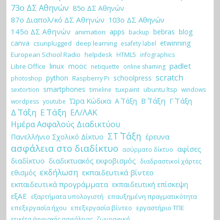
73ο ΔΣ Αθηνών
85ο ΔΣ Αθηνών
87ο Διαπολ/κό ΔΣ Αθηνών
103ο ΔΣ Αθηνών
145ο ΔΣ Αθηνών
apps
bebras
blog
animation
backup
canva
etwinning
csunplugged
deep learning
esafety label
European School Radio
helpdesk
HTML5
infographics
padlet
linux
mooc
Libre Office
netiquette
online shaming
scratch
python
schoolpress
Raspberry Pi
photoshop
smartphones
tuxpaint
ubuntu ltsp
sextortion
timeline
windows
Ώρα Κώδικα
Β΄ Τάξη
Γ΄ Τάξη
Α΄ Τάξη
wordpess
youtube
Ε΄ Τάξη
Δ΄ Τάξη
ΕΛ/ΛΑΚ
Ημέρα Ασφαλούς Διαδικτύου
ΣΤ΄ Τάξη
έρευνα
Πανελλήνιο Σχολικό Δίκτυο
ασφάλεια στο διαδίκτυο
αφίσες
ασύρματο δίκτυο
διαδίκτυο
διαδικτυακός εκφοβισμός
διαδραστικοί χάρτες
εκδήλωση
εκπαιδευτικά βίντεο
εθισμός
εκπαιδευτικά προγράμματα
εκπαιδευτική επίσκεψη
εξΑΕ
εξαρτήματα υπολογιστή
επαυξημένη πραγματικότητα
επεξεργασία ήχου
επεξεργασία βίντεο
εργαστήριο ΤΠΕ
ζωγραφική
ετικέτα ψηφιακής ασφάλειας