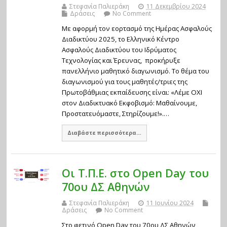
Στεφανία Παλιεράκη
11 Δεκεμβρίου 2024
Δράσεις
No Comment
Με αφορμή τον εορτασμό της Ημέρας Ασφαλούς
Διαδικτύου 2025, το Ελληνικό Κέντρο
Ασφαλούς Διαδικτύου του Ιδρύματος
Τεχνολογίας και Έρευνας, προκήρυξε
πανελλήνιο μαθητικό διαγωνισμό. Το θέμα του
διαγωνισμού για τους μαθητές/τριες της
Πρωτοβάθμιας εκπαίδευσης είναι: «Λέμε ΟΧΙ
στον Διαδικτυακό Εκφοβισμό: Μαθαίνουμε,
Προστατευόμαστε, Στηρίζουμε!».…
Διαβάστε περισσότερα...
Οι Τ.Π.Ε. στο Open Day του
70ου ΔΣ Αθηνών
Στεφανία Παλιεράκη
11 Ιουνίου 2024
Δράσεις
No Comment
Στο φετινό Open Day του 70ου ΔΣ Αθηνών