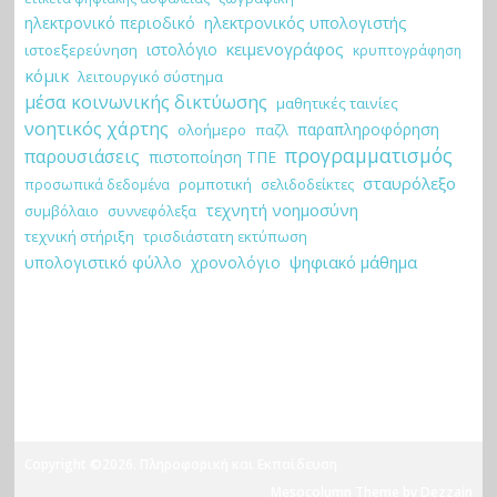
ηλεκτρονικό περιοδικό
ηλεκτρονικός υπολογιστής
κειμενογράφος
ιστολόγιο
ιστοεξερεύνηση
κρυπτογράφηση
κόμικ
λειτουργικό σύστημα
μέσα κοινωνικής δικτύωσης
μαθητικές ταινίες
νοητικός χάρτης
παραπληροφόρηση
ολοήμερο
παζλ
προγραμματισμός
παρουσιάσεις
πιστοποίηση ΤΠΕ
σταυρόλεξο
ρομποτική
σελιδοδείκτες
προσωπικά δεδομένα
τεχνητή νοημοσύνη
συμβόλαιο
συννεφόλεξα
τεχνική στήριξη
τρισδιάστατη εκτύπωση
ψηφιακό μάθημα
υπολογιστικό φύλλο
χρονολόγιο
Copyright ©2026. Πληροφορική και Εκπαίδευση
Mesocolumn Theme by Dezzain