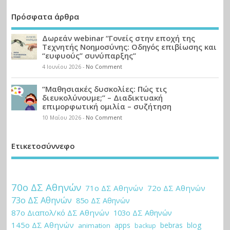
Πρόσφατα άρθρα
Δωρεάν webinar “Γονείς στην εποχή της
Τεχνητής Νοημοσύνης: Οδηγός επιβίωσης και
“ευφυούς” συνύπαρξης”
4 Ιουνίου 2026
-
No Comment
“Μαθησιακές δυσκολίες: Πώς τις
διευκολύνουμε;” – Διαδικτυακή
επιμορφωτική ομιλία – συζήτηση
10 Μαΐου 2026
-
No Comment
Ετικετοσύννεφο
70ο ΔΣ Αθηνών
71ο ΔΣ Αθηνών
72ο ΔΣ Αθηνών
73ο ΔΣ Αθηνών
85ο ΔΣ Αθηνών
87ο Διαπολ/κό ΔΣ Αθηνών
103ο ΔΣ Αθηνών
145ο ΔΣ Αθηνών
apps
bebras
blog
animation
backup