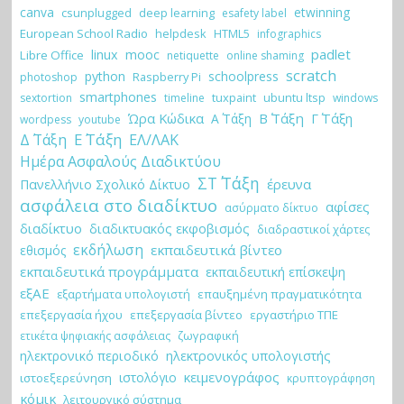
canva
etwinning
csunplugged
deep learning
esafety label
European School Radio
helpdesk
HTML5
infographics
padlet
linux
mooc
Libre Office
netiquette
online shaming
scratch
python
schoolpress
Raspberry Pi
photoshop
smartphones
tuxpaint
ubuntu ltsp
sextortion
timeline
windows
Ώρα Κώδικα
Β΄ Τάξη
Γ΄ Τάξη
Α΄ Τάξη
wordpess
youtube
Ε΄ Τάξη
Δ΄ Τάξη
ΕΛ/ΛΑΚ
Ημέρα Ασφαλούς Διαδικτύου
ΣΤ΄ Τάξη
έρευνα
Πανελλήνιο Σχολικό Δίκτυο
ασφάλεια στο διαδίκτυο
αφίσες
ασύρματο δίκτυο
διαδίκτυο
διαδικτυακός εκφοβισμός
διαδραστικοί χάρτες
εκδήλωση
εκπαιδευτικά βίντεο
εθισμός
εκπαιδευτικά προγράμματα
εκπαιδευτική επίσκεψη
εξΑΕ
εξαρτήματα υπολογιστή
επαυξημένη πραγματικότητα
επεξεργασία ήχου
επεξεργασία βίντεο
εργαστήριο ΤΠΕ
ζωγραφική
ετικέτα ψηφιακής ασφάλειας
ηλεκτρονικό περιοδικό
ηλεκτρονικός υπολογιστής
κειμενογράφος
ιστολόγιο
ιστοεξερεύνηση
κρυπτογράφηση
κόμικ
λειτουργικό σύστημα