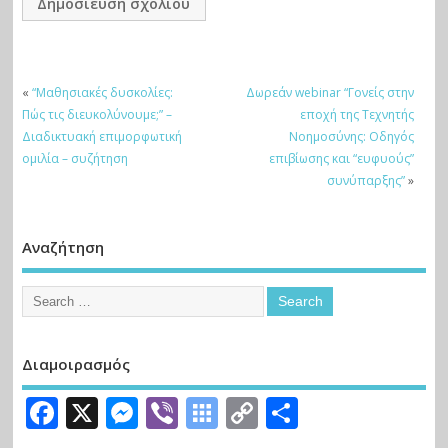
«
“Μαθησιακές δυσκολίες:
Δωρεάν webinar “Γονείς στην
Πώς τις διευκολύνουμε;” –
εποχή της Τεχνητής
Διαδικτυακή επιμορφωτική
Νοημοσύνης: Οδηγός
ομιλία – συζήτηση
επιβίωσης και “ευφυούς”
συνύπαρξης”
»
Αναζήτηση
Διαμοιρασμός
Facebook
X
Messenger
Viber
Symbaloo
Copy
Μοιραστε
Bookmarks
Link