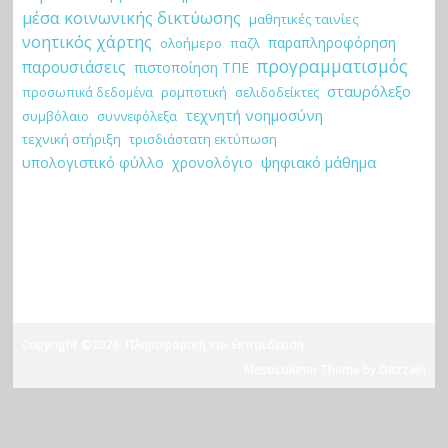
μέσα κοινωνικής δικτύωσης
μαθητικές ταινίες
νοητικός χάρτης
παραπληροφόρηση
ολοήμερο
παζλ
προγραμματισμός
παρουσιάσεις
πιστοποίηση ΤΠΕ
σταυρόλεξο
ρομποτική
σελιδοδείκτες
προσωπικά δεδομένα
τεχνητή νοημοσύνη
συμβόλαιο
συννεφόλεξα
τεχνική στήριξη
τρισδιάστατη εκτύπωση
ψηφιακό μάθημα
υπολογιστικό φύλλο
χρονολόγιο
Copyright ©2026. Πληροφορική και Εκπαίδευση
Mesocolumn Theme by Dezzain