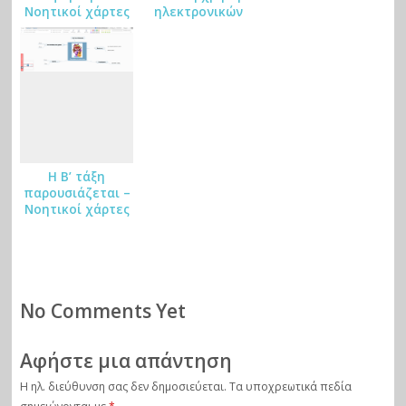
Νοητικοί χάρτες
ηλεκτρονικών
ar
της Ε’ τάξης
συσκευών
ks
Η Β’ τάξη
παρουσιάζεται –
Νοητικοί χάρτες
No Comments Yet
Αφήστε μια απάντηση
Η ηλ. διεύθυνση σας δεν δημοσιεύεται.
Τα υποχρεωτικά πεδία