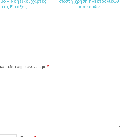
μό – Νοητικοί χάρτες
σωστή χρήση ηλεκτρονικών
της Ε’ τάξης
συσκευών
κά πεδία σημειώνονται με
*