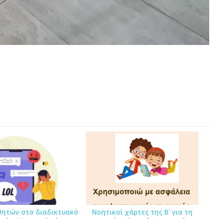
θητών στο διαδικτυακό
Νοητικοί χάρτες της Β’ για τη