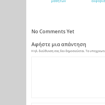
k
μαθητών
εκφοβισ
m
ar
ks
No Comments Yet
Αφήστε μια απάντηση
Η ηλ. διεύθυνση σας δεν δημοσιεύεται.
Τα υποχρεωτι