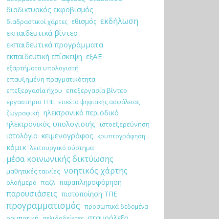
διαδικτυακός εκφοβισμός
εκδήλωση
εθισμός
διαδραστικοί χάρτες
εκπαιδευτικά βίντεο
εκπαιδευτικά προγράμματα
εξΑΕ
εκπαιδευτική επίσκεψη
εξαρτήματα υπολογιστή
επαυξημένη πραγματικότητα
επεξεργασία ήχου
επεξεργασία βίντεο
εργαστήριο ΤΠΕ
ετικέτα ψηφιακής ασφάλειας
ηλεκτρονικό περιοδικό
ζωγραφική
ηλεκτρονικός υπολογιστής
ιστοεξερεύνηση
κειμενογράφος
ιστολόγιο
κρυπτογράφηση
κόμικ
λειτουργικό σύστημα
μέσα κοινωνικής δικτύωσης
νοητικός χάρτης
μαθητικές ταινίες
παραπληροφόρηση
ολοήμερο
παζλ
παρουσιάσεις
πιστοποίηση ΤΠΕ
προγραμματισμός
προσωπικά δεδομένα
σταυρόλεξο
ρομποτική
σελιδοδείκτες