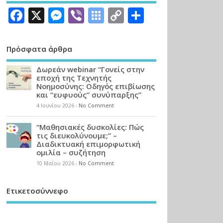
Facebook
X
Messenger
Viber
Symbaloo
Copy
Μοιραστεί
Bookmarks
Link
Πρόσφατα άρθρα
Δωρεάν webinar “Γονείς στην
εποχή της Τεχνητής
Νοημοσύνης: Οδηγός επιβίωσης
και “ευφυούς” συνύπαρξης”
4 Ιουνίου 2026
-
No Comment
“Μαθησιακές δυσκολίες: Πώς
τις διευκολύνουμε;” –
Διαδικτυακή επιμορφωτική
ομιλία – συζήτηση
10 Μαΐου 2026
-
No Comment
Ετικετοσύννεφο