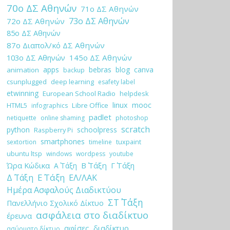
70ο ΔΣ Αθηνών
71ο ΔΣ Αθηνών
73ο ΔΣ Αθηνών
72ο ΔΣ Αθηνών
85ο ΔΣ Αθηνών
87ο Διαπολ/κό ΔΣ Αθηνών
103ο ΔΣ Αθηνών
145ο ΔΣ Αθηνών
apps
bebras
blog
canva
animation
backup
csunplugged
deep learning
esafety label
etwinning
European School Radio
helpdesk
linux
mooc
HTML5
Libre Office
infographics
padlet
netiquette
online shaming
photoshop
scratch
python
schoolpress
Raspberry Pi
smartphones
tuxpaint
sextortion
timeline
ubuntu ltsp
windows
wordpess
youtube
Ώρα Κώδικα
Β΄ Τάξη
Γ΄ Τάξη
Α΄ Τάξη
Ε΄ Τάξη
Δ΄ Τάξη
ΕΛ/ΛΑΚ
Ημέρα Ασφαλούς Διαδικτύου
ΣΤ΄ Τάξη
Πανελλήνιο Σχολικό Δίκτυο
ασφάλεια στο διαδίκτυο
έρευνα
αφίσες
διαδίκτυο
ασύρματο δίκτυο