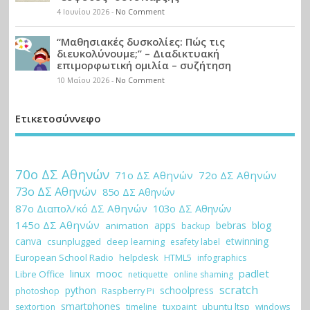
4 Ιουνίου 2026
-
No Comment
“Μαθησιακές δυσκολίες: Πώς τις
διευκολύνουμε;” – Διαδικτυακή
επιμορφωτική ομιλία – συζήτηση
10 Μαΐου 2026
-
No Comment
Ετικετοσύννεφο
70ο ΔΣ Αθηνών
71ο ΔΣ Αθηνών
72ο ΔΣ Αθηνών
73ο ΔΣ Αθηνών
85ο ΔΣ Αθηνών
87ο Διαπολ/κό ΔΣ Αθηνών
103ο ΔΣ Αθηνών
145ο ΔΣ Αθηνών
apps
bebras
blog
animation
backup
canva
etwinning
csunplugged
deep learning
esafety label
European School Radio
helpdesk
HTML5
infographics
padlet
linux
mooc
Libre Office
netiquette
online shaming
scratch
python
schoolpress
Raspberry Pi
photoshop
smartphones
tuxpaint
ubuntu ltsp
sextortion
timeline
windows