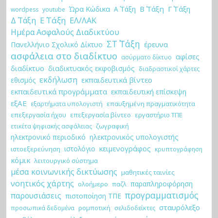
Ώρα Κώδικα
Β΄ Τάξη
Γ΄ Τάξη
Α΄ Τάξη
wordpess
youtube
Ε΄ Τάξη
Δ΄ Τάξη
ΕΛ/ΛΑΚ
Ημέρα Ασφαλούς Διαδικτύου
ΣΤ΄ Τάξη
έρευνα
Πανελλήνιο Σχολικό Δίκτυο
ασφάλεια στο διαδίκτυο
αφίσες
ασύρματο δίκτυο
διαδίκτυο
διαδικτυακός εκφοβισμός
διαδραστικοί χάρτες
εκδήλωση
εκπαιδευτικά βίντεο
εθισμός
εκπαιδευτικά προγράμματα
εκπαιδευτική επίσκεψη
εξΑΕ
εξαρτήματα υπολογιστή
επαυξημένη πραγματικότητα
επεξεργασία ήχου
επεξεργασία βίντεο
εργαστήριο ΤΠΕ
ζωγραφική
ετικέτα ψηφιακής ασφάλειας
ηλεκτρονικό περιοδικό
ηλεκτρονικός υπολογιστής
κειμενογράφος
ιστολόγιο
ιστοεξερεύνηση
κρυπτογράφηση
κόμικ
λειτουργικό σύστημα
μέσα κοινωνικής δικτύωσης
μαθητικές ταινίες
νοητικός χάρτης
παραπληροφόρηση
ολοήμερο
παζλ
προγραμματισμός
παρουσιάσεις
πιστοποίηση ΤΠΕ
σταυρόλεξο
ρομποτική
σελιδοδείκτες
προσωπικά δεδομένα