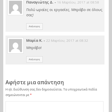
Παναγιώτης Δ.
-
16 Μαρτίου, 2017 at 08:58
Πολύ ωραίες οι εργασίες. Μπράβο σε όλους
σας!
Απάντηση
Μαρία Κ.
-
22 Μαρτίου, 2017 at 08:32
Μπράβο!
Απάντηση
Αφήστε μια απάντηση
Η ηλ. διεύθυνση σας δεν δημοσιεύεται.
Τα υποχρεωτικά πεδία
σημειώνονται με
*