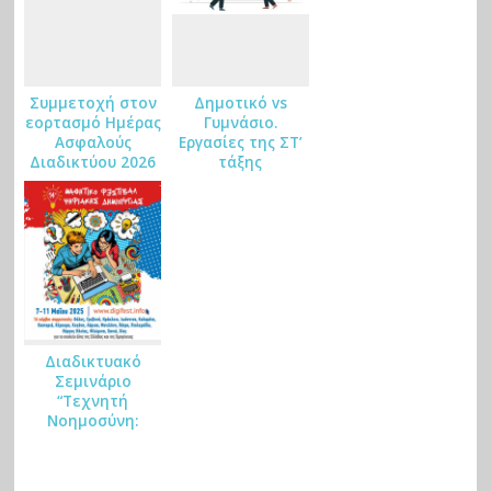
B
ε
o
o
k
Συμμετοχή στον
Δημοτικό vs
εορτασμό Ημέρας
Γυμνάσιο.
m
Ασφαλούς
Εργασίες της ΣΤ’
Διαδικτύου 2026
τάξης
ar
ks
Διαδικτυακό
Σεμινάριο
“Τεχνητή
Νοημοσύνη:
Ψηφιακή
δημιουργικότητα
& Deepfakes!”