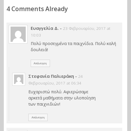
4 Comments Already
Ευαγγελία Δ.
-
23 Φεβρουαρίου, 2017 at
10:03
Πολύ προσεγμένα τα παιχνίδια. Πολύ καλή
δουλειά!
Απάντηση
Στεφανία Παλιεράκη
-
24
Φεβρουαρίου, 2017 at 06:34
Ευχαριστώ πολύ. Αφιερώσαμε
αρκετά μαθήματα στην υλοποίηση
των παιχνιδιών!
Απάντηση