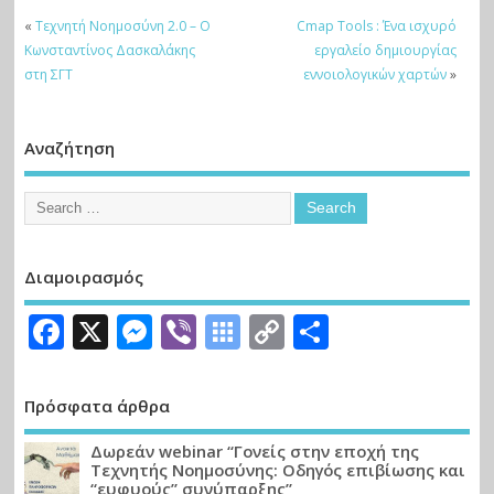
«
Τεχνητή Νοημοσύνη 2.0 – Ο
Cmap Tools : Ένα ισχυρό
Κωνσταντίνος Δασκαλάκης
εργαλείο δημιουργίας
στη ΣΓΤ
εννοιολογικών χαρτών
»
Αναζήτηση
Διαμοιρασμός
Facebook
X
Messenger
Viber
Symbaloo
Copy
Μοιραστε
Bookmarks
Link
Πρόσφατα άρθρα
Δωρεάν webinar “Γονείς στην εποχή της
Τεχνητής Νοημοσύνης: Οδηγός επιβίωσης και
“ευφυούς” συνύπαρξης”