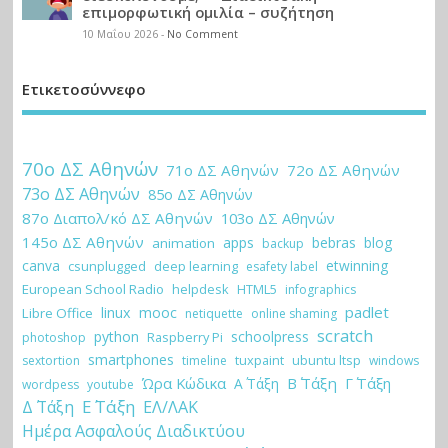
επιμορφωτική ομιλία – συζήτηση
10 Μαΐου 2026
-
No Comment
Ετικετοσύννεφο
70ο ΔΣ Αθηνών
71ο ΔΣ Αθηνών
72ο ΔΣ Αθηνών
73ο ΔΣ Αθηνών
85ο ΔΣ Αθηνών
87ο Διαπολ/κό ΔΣ Αθηνών
103ο ΔΣ Αθηνών
145ο ΔΣ Αθηνών
apps
bebras
blog
animation
backup
canva
etwinning
csunplugged
deep learning
esafety label
European School Radio
helpdesk
HTML5
infographics
padlet
linux
mooc
Libre Office
netiquette
online shaming
scratch
python
schoolpress
Raspberry Pi
photoshop
smartphones
tuxpaint
ubuntu ltsp
sextortion
timeline
windows
Ώρα Κώδικα
Β΄ Τάξη
Γ΄ Τάξη
Α΄ Τάξη
wordpess
youtube
Ε΄ Τάξη
Δ΄ Τάξη
ΕΛ/ΛΑΚ
Ημέρα Ασφαλούς Διαδικτύου