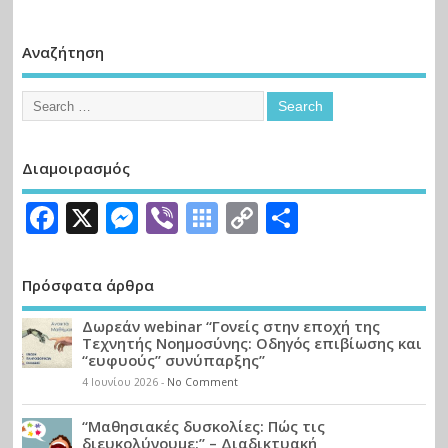
Αναζήτηση
Διαμοιρασμός
Facebook
X
Messenger
Viber
Symbaloo
Copy
Μοιραστε
Bookmarks
Link
Πρόσφατα άρθρα
Δωρεάν webinar “Γονείς στην εποχή της
Τεχνητής Νοημοσύνης: Οδηγός επιβίωσης και
“ευφυούς” συνύπαρξης”
4 Ιουνίου 2026
-
No Comment
“Μαθησιακές δυσκολίες: Πώς τις
διευκολύνουμε;” – Διαδικτυακή