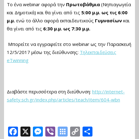
Το ένα webinar αφορά την
Πρωτοβάθμια
(Νηπιαγωγεία
και Δημοτικά) και θα γίνει από τις
5:00 μ.μ. ως τις 6:00
μ.μ.
ενώ το άλλο αφορά εκπαιδευτικούς
Γυμνασίων
και
θα γίνει από τις
6:30 μ.μ. ως 7:30 μ.μ.
Μπορείτε να εγγραφείτε στο webinar ως την Παρασκευή
12/5/2017 μέσω της διεύθυνσης:
Τηλεκπαιδεύσεις
eTwinning
Διαβάστε περισσότερα στη διεύθυνση:
http://internet-
safety.sch.gr/index.php/articles/teach/item/604-wbn
F
X
M
Vi
S
C
Μ