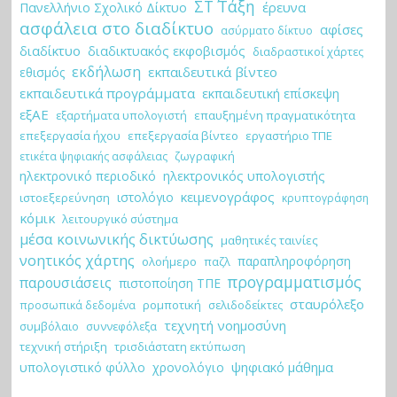
ΣΤ΄ Τάξη
έρευνα
Πανελλήνιο Σχολικό Δίκτυο
ασφάλεια στο διαδίκτυο
αφίσες
ασύρματο δίκτυο
διαδίκτυο
διαδικτυακός εκφοβισμός
διαδραστικοί χάρτες
εκδήλωση
εκπαιδευτικά βίντεο
εθισμός
εκπαιδευτικά προγράμματα
εκπαιδευτική επίσκεψη
εξΑΕ
εξαρτήματα υπολογιστή
επαυξημένη πραγματικότητα
επεξεργασία ήχου
επεξεργασία βίντεο
εργαστήριο ΤΠΕ
ζωγραφική
ετικέτα ψηφιακής ασφάλειας
ηλεκτρονικό περιοδικό
ηλεκτρονικός υπολογιστής
κειμενογράφος
ιστολόγιο
ιστοεξερεύνηση
κρυπτογράφηση
κόμικ
λειτουργικό σύστημα
μέσα κοινωνικής δικτύωσης
μαθητικές ταινίες
νοητικός χάρτης
παραπληροφόρηση
ολοήμερο
παζλ
προγραμματισμός
παρουσιάσεις
πιστοποίηση ΤΠΕ
σταυρόλεξο
ρομποτική
σελιδοδείκτες
προσωπικά δεδομένα
τεχνητή νοημοσύνη
συμβόλαιο
συννεφόλεξα
τεχνική στήριξη
τρισδιάστατη εκτύπωση
ψηφιακό μάθημα
υπολογιστικό φύλλο
χρονολόγιο