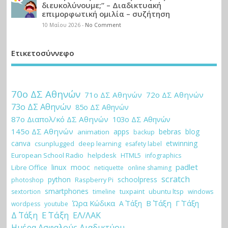
διευκολύνουμε;” – Διαδικτυακή
επιμορφωτική ομιλία – συζήτηση
10 Μαΐου 2026
-
No Comment
Ετικετοσύννεφο
70ο ΔΣ Αθηνών
71ο ΔΣ Αθηνών
72ο ΔΣ Αθηνών
73ο ΔΣ Αθηνών
85ο ΔΣ Αθηνών
87ο Διαπολ/κό ΔΣ Αθηνών
103ο ΔΣ Αθηνών
145ο ΔΣ Αθηνών
apps
bebras
blog
animation
backup
canva
etwinning
csunplugged
deep learning
esafety label
European School Radio
helpdesk
HTML5
infographics
padlet
linux
mooc
Libre Office
netiquette
online shaming
scratch
python
schoolpress
Raspberry Pi
photoshop
smartphones
tuxpaint
ubuntu ltsp
sextortion
timeline
windows
Ώρα Κώδικα
Β΄ Τάξη
Γ΄ Τάξη
Α΄ Τάξη
wordpess
youtube
Ε΄ Τάξη
Δ΄ Τάξη
ΕΛ/ΛΑΚ
Ημέρα Ασφαλούς Διαδικτύου