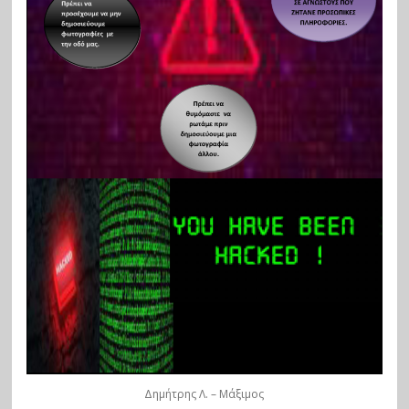
Δημήτρης Λ. – Μάξιμος