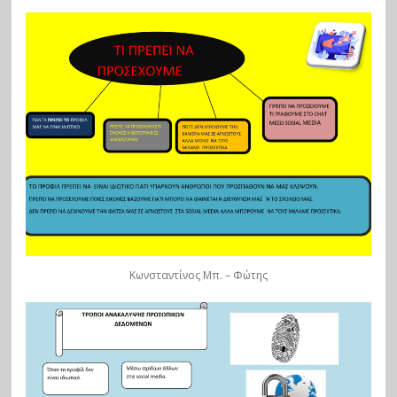
Κωνσταντίνος Μπ. – Φώτης