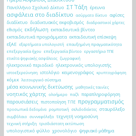
ΣΤ΄ Τάξη
έρευνα
Πανελλήνιο Σχολικό Δίκτυο
ασφάλεια στο διαδίκτυο
αφίσες
ασύρματο δίκτυο
διαδίκτυο
διαδικτυακός εκφοβισμός
διαδραστικοί χάρτες
εκδήλωση
εκπαιδευτικά βίντεο
εθισμός
εκπαιδευτικά προγράμματα
εκπαιδευτική επίσκεψη
εξΑΕ
εξαρτήματα υπολογιστή
επαυξημένη πραγματικότητα
επεξεργασία ήχου
επεξεργασία βίντεο
εργαστήριο ΤΠΕ
ζωγραφική
ετικέτα ψηφιακής ασφάλειας
ηλεκτρονικό περιοδικό
ηλεκτρονικός υπολογιστής
κειμενογράφος
ιστολόγιο
ιστοεξερεύνηση
κρυπτογράφηση
κόμικ
λειτουργικό σύστημα
μέσα κοινωνικής δικτύωσης
μαθητικές ταινίες
νοητικός χάρτης
παραπληροφόρηση
ολοήμερο
παζλ
προγραμματισμός
παρουσιάσεις
πιστοποίηση ΤΠΕ
σταυρόλεξο
ρομποτική
σελιδοδείκτες
προσωπικά δεδομένα
τεχνητή νοημοσύνη
συμβόλαιο
συννεφόλεξα
τεχνική στήριξη
τρισδιάστατη εκτύπωση
ψηφιακό μάθημα
υπολογιστικό φύλλο
χρονολόγιο