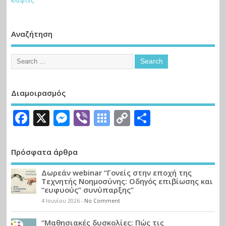
κλέφτες”
Αναζήτηση
Διαμοιρασμός
Facebook
X
Messenger
Viber
Symbaloo
Copy
Μοιραστε
Bookmarks
Link
Πρόσφατα άρθρα
Δωρεάν webinar “Γονείς στην εποχή της
Τεχνητής Νοημοσύνης: Οδηγός επιβίωσης και
“ευφυούς” συνύπαρξης”
4 Ιουνίου 2026
-
No Comment
“Μαθησιακές δυσκολίες: Πώς τις