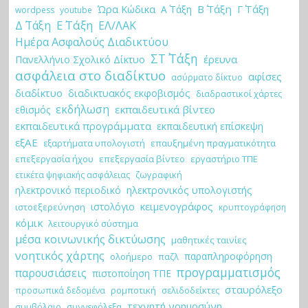
Ώρα Κώδικα
Β΄ Τάξη
Γ΄ Τάξη
Α΄ Τάξη
wordpess
youtube
Ε΄ Τάξη
Δ΄ Τάξη
ΕΛ/ΛΑΚ
Ημέρα Ασφαλούς Διαδικτύου
ΣΤ΄ Τάξη
έρευνα
Πανελλήνιο Σχολικό Δίκτυο
ασφάλεια στο διαδίκτυο
αφίσες
ασύρματο δίκτυο
διαδίκτυο
διαδικτυακός εκφοβισμός
διαδραστικοί χάρτες
εκδήλωση
εκπαιδευτικά βίντεο
εθισμός
εκπαιδευτικά προγράμματα
εκπαιδευτική επίσκεψη
εξΑΕ
εξαρτήματα υπολογιστή
επαυξημένη πραγματικότητα
επεξεργασία ήχου
επεξεργασία βίντεο
εργαστήριο ΤΠΕ
ζωγραφική
ετικέτα ψηφιακής ασφάλειας
ηλεκτρονικό περιοδικό
ηλεκτρονικός υπολογιστής
κειμενογράφος
ιστολόγιο
ιστοεξερεύνηση
κρυπτογράφηση
κόμικ
λειτουργικό σύστημα
μέσα κοινωνικής δικτύωσης
μαθητικές ταινίες
νοητικός χάρτης
παραπληροφόρηση
ολοήμερο
παζλ
προγραμματισμός
παρουσιάσεις
πιστοποίηση ΤΠΕ
σταυρόλεξο
ρομποτική
σελιδοδείκτες
προσωπικά δεδομένα
τεχνητή νοημοσύνη
συμβόλαιο
συννεφόλεξα