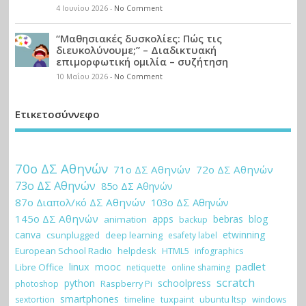
4 Ιουνίου 2026
-
No Comment
“Μαθησιακές δυσκολίες: Πώς τις
διευκολύνουμε;” – Διαδικτυακή
επιμορφωτική ομιλία – συζήτηση
10 Μαΐου 2026
-
No Comment
Ετικετοσύννεφο
70ο ΔΣ Αθηνών
71ο ΔΣ Αθηνών
72ο ΔΣ Αθηνών
73ο ΔΣ Αθηνών
85ο ΔΣ Αθηνών
87ο Διαπολ/κό ΔΣ Αθηνών
103ο ΔΣ Αθηνών
145ο ΔΣ Αθηνών
apps
bebras
blog
animation
backup
canva
etwinning
csunplugged
deep learning
esafety label
European School Radio
helpdesk
HTML5
infographics
padlet
linux
mooc
Libre Office
netiquette
online shaming
scratch
python
schoolpress
Raspberry Pi
photoshop
smartphones
tuxpaint
ubuntu ltsp
sextortion
timeline
windows