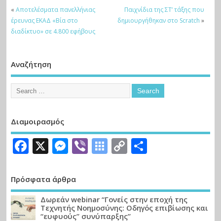
«
Αποτελέσματα πανελλήνιας
Παιχνίδια της ΣΤ’ τάξης που
έρευνας ΕΚΑΔ «Βία στο
δημιουργήθηκαν στο Scratch
»
διαδίκτυο» σε 4.800 εφήβους
Αναζήτηση
Διαμοιρασμός
Facebook
X
Messenger
Viber
Symbaloo
Copy
Μοιραστε
Bookmarks
Link
Πρόσφατα άρθρα
Δωρεάν webinar “Γονείς στην εποχή της
Τεχνητής Νοημοσύνης: Οδηγός επιβίωσης και
“ευφυούς” συνύπαρξης”