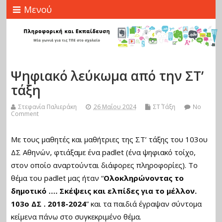
Μενού
Ψηφιακό λεύκωμα από την ΣΤ’
τάξη
Στεφανία Παλιεράκη
26 Μαΐου 2024
ΣΤ΄ Τάξη
No
Comment
Με τους μαθητές και μαθήτριες της ΣΤ’ τάξης του 103ου
ΔΣ Αθηνών, φτιάξαμε ένα padlet (ένα ψηφιακό τοίχο,
στον οποίο αναρτούνται διάφορες πληροφορίες). Το
θέμα του padlet μας ήταν “
Ολοκληρώνοντας το
δημοτικό …. Σκέψεις και ελπίδες για το μέλλον.
103ο ΔΣ . 2018-2024
” και τα παιδιά έγραψαν σύντομα
κείμενα πάνω στο συγκεκριμένο θέμα.