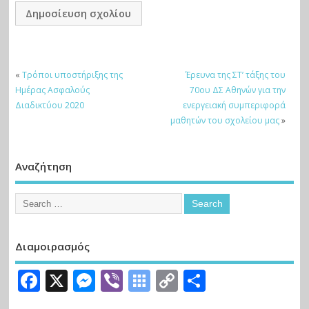
«
Τρόποι υποστήριξης της
Έρευνα της ΣΤ’ τάξης του
Ημέρας Ασφαλούς
70ου ΔΣ Αθηνών για την
Διαδικτύου 2020
ενεργειακή συμπεριφορά
μαθητών του σχολείου μας
»
Αναζήτηση
Διαμοιρασμός
Facebook
X
Messenger
Viber
Symbaloo
Copy
Μοιραστε
Bookmarks
Link