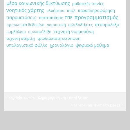
μέσα κοινωνικής δικτύωσης
μαθητικές ταινίες
νοητικός χάρτης
παραπληροφόρηση
ολοήμερο
παζλ
προγραμματισμός
παρουσιάσεις
πιστοποίηση ΤΠΕ
σταυρόλεξο
ρομποτική
σελιδοδείκτες
προσωπικά δεδομένα
τεχνητή νοημοσύνη
συμβόλαιο
συννεφόλεξα
τεχνική στήριξη
τρισδιάστατη εκτύπωση
ψηφιακό μάθημα
υπολογιστικό φύλλο
χρονολόγιο
Copyright ©2026. Πληροφορική και Εκπαίδευση
Mesocolumn Theme by Dezzain