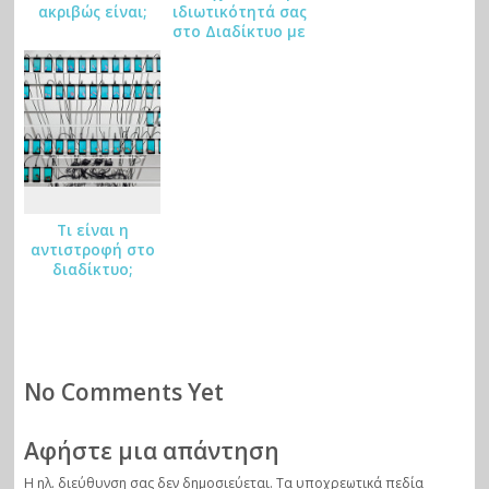
ακριβώς είναι;
ιδιωτικότητά σας
m
στο Διαδίκτυο με
ar
τον Mozilla
Firefox
ks
Τι είναι η
αντιστροφή στο
διαδίκτυο;
No Comments Yet
Αφήστε μια απάντηση
Η ηλ. διεύθυνση σας δεν δημοσιεύεται.
Τα υποχρεωτικά πεδία