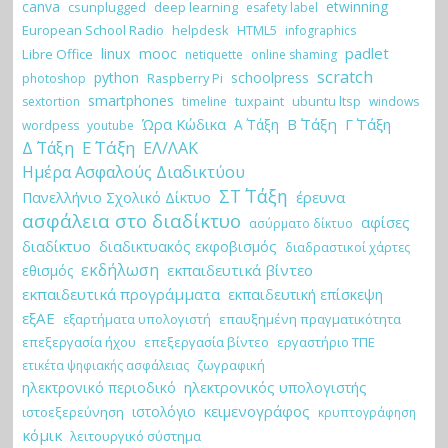
canva
etwinning
csunplugged
deep learning
esafety label
European School Radio
helpdesk
HTML5
infographics
padlet
linux
mooc
Libre Office
netiquette
online shaming
scratch
python
schoolpress
Raspberry Pi
photoshop
smartphones
tuxpaint
ubuntu ltsp
sextortion
timeline
windows
Ώρα Κώδικα
Β΄ Τάξη
Γ΄ Τάξη
Α΄ Τάξη
wordpess
youtube
Ε΄ Τάξη
Δ΄ Τάξη
ΕΛ/ΛΑΚ
Ημέρα Ασφαλούς Διαδικτύου
ΣΤ΄ Τάξη
έρευνα
Πανελλήνιο Σχολικό Δίκτυο
ασφάλεια στο διαδίκτυο
αφίσες
ασύρματο δίκτυο
διαδίκτυο
διαδικτυακός εκφοβισμός
διαδραστικοί χάρτες
εκδήλωση
εκπαιδευτικά βίντεο
εθισμός
εκπαιδευτικά προγράμματα
εκπαιδευτική επίσκεψη
εξΑΕ
εξαρτήματα υπολογιστή
επαυξημένη πραγματικότητα
επεξεργασία ήχου
επεξεργασία βίντεο
εργαστήριο ΤΠΕ
ζωγραφική
ετικέτα ψηφιακής ασφάλειας
ηλεκτρονικό περιοδικό
ηλεκτρονικός υπολογιστής
κειμενογράφος
ιστολόγιο
ιστοεξερεύνηση
κρυπτογράφηση
κόμικ
λειτουργικό σύστημα