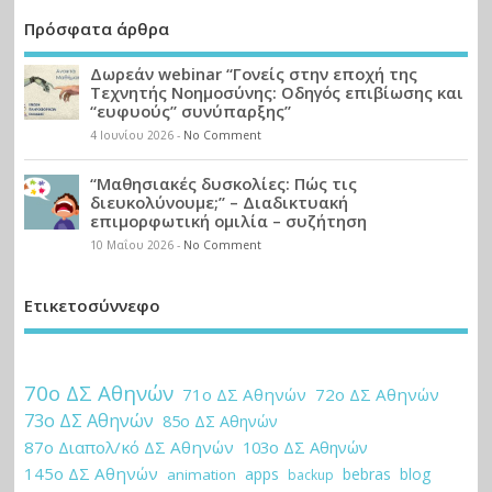
Πρόσφατα άρθρα
Δωρεάν webinar “Γονείς στην εποχή της
Τεχνητής Νοημοσύνης: Οδηγός επιβίωσης και
“ευφυούς” συνύπαρξης”
4 Ιουνίου 2026
-
No Comment
“Μαθησιακές δυσκολίες: Πώς τις
διευκολύνουμε;” – Διαδικτυακή
επιμορφωτική ομιλία – συζήτηση
10 Μαΐου 2026
-
No Comment
Ετικετοσύννεφο
70ο ΔΣ Αθηνών
71ο ΔΣ Αθηνών
72ο ΔΣ Αθηνών
73ο ΔΣ Αθηνών
85ο ΔΣ Αθηνών
87ο Διαπολ/κό ΔΣ Αθηνών
103ο ΔΣ Αθηνών
145ο ΔΣ Αθηνών
apps
bebras
blog
animation
backup