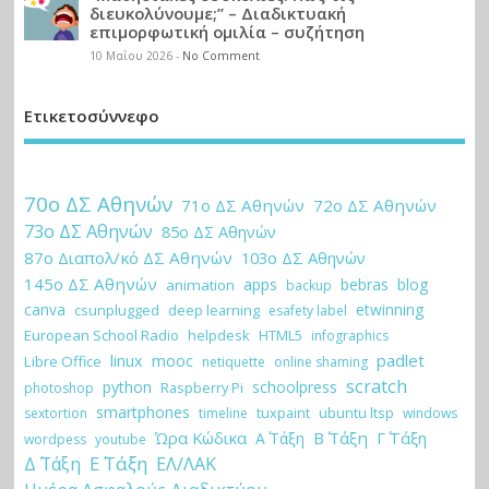
διευκολύνουμε;” – Διαδικτυακή
επιμορφωτική ομιλία – συζήτηση
10 Μαΐου 2026
-
No Comment
Ετικετοσύννεφο
70ο ΔΣ Αθηνών
71ο ΔΣ Αθηνών
72ο ΔΣ Αθηνών
73ο ΔΣ Αθηνών
85ο ΔΣ Αθηνών
87ο Διαπολ/κό ΔΣ Αθηνών
103ο ΔΣ Αθηνών
145ο ΔΣ Αθηνών
apps
bebras
blog
animation
backup
canva
etwinning
csunplugged
deep learning
esafety label
European School Radio
helpdesk
HTML5
infographics
padlet
linux
mooc
Libre Office
netiquette
online shaming
scratch
python
schoolpress
Raspberry Pi
photoshop
smartphones
tuxpaint
ubuntu ltsp
sextortion
timeline
windows
Ώρα Κώδικα
Β΄ Τάξη
Γ΄ Τάξη
Α΄ Τάξη
wordpess
youtube
Ε΄ Τάξη
Δ΄ Τάξη
ΕΛ/ΛΑΚ