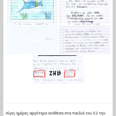
Ε1-Μαρία
Ε1-Ιουλιέτα Φρύνη
Ε1-Μελίνα
Ε1-Γιάννης Σταμάτης
Ε1-Βαλέρια
Λίγες ημέρες αργότερα ανέθεσα στα παιδιά του Ε2 την