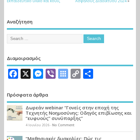
Εκπαιδευτικό υλικό και κουίζ
Ασφαλούς Διαδικτύου 2024
»
Αναζήτηση
Διαμοιρασμός
Facebook
X
Messenger
Viber
Symbaloo
Copy
Μοιραστε
Bookmarks
Link
Πρόσφατα άρθρα
Δωρεάν webinar “Γονείς στην εποχή της
Τεχνητής Νοημοσύνης: Οδηγός επιβίωσης και
“ευφυούς” συνύπαρξης”
4 Ιουνίου 2026
-
No Comment
“Μαθησιακές δυσκολίες: Πώς τις