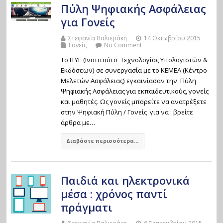
Πύλη Ψηφιακής Ασφάλειας
για Γονείς
Στεφανία Παλιεράκη
14 Οκτωβρίου 2015
Γονείς
No Comment
Το ΙΤΥΕ (Ινστιτούτο Τεχνολογίας Υπολογιστών &
Εκδόσεων) σε συνεργασία με το ΚΕΜΕΑ (Κέντρο
Μελετών Ασφάλειας) εγκαινίασαν την Πύλη
Ψηφιακής Ασφάλειας για εκπαιδευτικούς, γονείς
και μαθητές. Ως γονείς μπορείτε να ανατρέξετε
στην Ψηφιακή Πύλη / Γονείς για να : βρείτε
άρθρα με…
Διαβάστε περισσότερα...
Παιδιά και ηλεκτρονικά
μέσα : χρόνος παντί
πράγματι