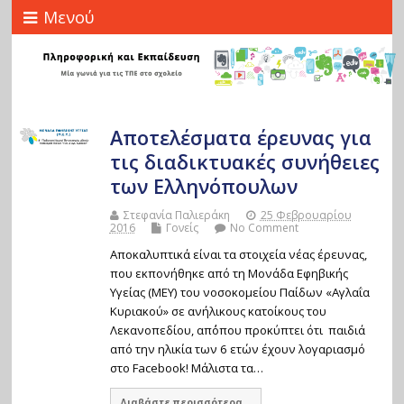
Μενού
Αποτελέσματα έρευνας για
τις διαδικτυακές συνήθειες
των Ελληνόπουλων
Στεφανία Παλιεράκη
25 Φεβρουαρίου
2016
Γονείς
No Comment
Αποκαλυπτικά είναι τα στοιχεία νέας έρευνας,
που εκπονήθηκε από τη Μονάδα Εφηβικής
Υγείας (ΜΕΥ) του νοσοκομείου Παίδων «Αγλαΐα
Κυριακού» σε ανήλικους κατοίκους του
Λεκανοπεδίου, απ΄όπου προκύπτει ότι παιδιά
από την ηλικία των 6 ετών έχουν λογαριασμό
στο Facebook! Μάλιστα τα…
Διαβάστε περισσότερα...