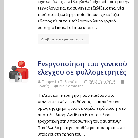
έχουμε όμως τον ίδιο βαθμό εξοικείωσης με την
τεχνολογία και τις συνεχείς εξελίξεις της. Μία
τεράστια εξέλιξη η οποία διαρκώς κερδίζει
έδαφος είναι το εναλλακτικό λειτουργικό
σύστημα Linux. Το Linux κάνει…
Διαβάστε περισσότερα...
Ενεργοποίηση του γονικού
ελέγχου σε φυλλομετρητές
Στεφανία Παλιεράκη
26 Μαΐου 2015
Γονείς
No Comment
Η ελεύθερη περιήγηση των παιδιών στο
Διαδίκτυο ενέχει κινδύνους. Η απαγόρευση
όμως της χρήσης του σε καμία περίπτωση δεν
αποτελεί λύση. Αντίθετα θα αποτελέσει
τροχοπέδη στην προσωπική τους ανάπτυξη.
Παράλληλα με την οριοθέτηση που πρέπει να
υπάρχει στη χρήση του…