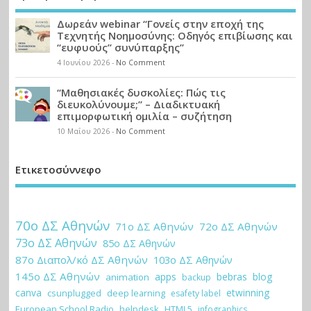
Δωρεάν webinar “Γονείς στην εποχή της
Τεχνητής Νοημοσύνης: Οδηγός επιβίωσης και
“ευφυούς” συνύπαρξης”
4 Ιουνίου 2026
-
No Comment
“Μαθησιακές δυσκολίες: Πώς τις
διευκολύνουμε;” – Διαδικτυακή
επιμορφωτική ομιλία – συζήτηση
10 Μαΐου 2026
-
No Comment
Ετικετοσύννεφο
70ο ΔΣ Αθηνών
71ο ΔΣ Αθηνών
72ο ΔΣ Αθηνών
73ο ΔΣ Αθηνών
85ο ΔΣ Αθηνών
87ο Διαπολ/κό ΔΣ Αθηνών
103ο ΔΣ Αθηνών
145ο ΔΣ Αθηνών
apps
bebras
blog
animation
backup
canva
etwinning
csunplugged
deep learning
esafety label
European School Radio
helpdesk
HTML5
infographics