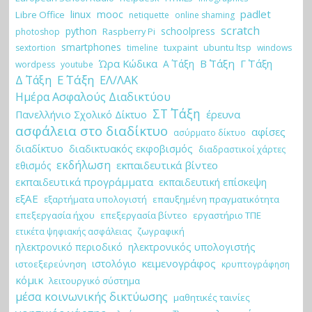
padlet
linux
mooc
Libre Office
netiquette
online shaming
scratch
python
schoolpress
Raspberry Pi
photoshop
smartphones
tuxpaint
ubuntu ltsp
sextortion
timeline
windows
Ώρα Κώδικα
Β΄ Τάξη
Γ΄ Τάξη
Α΄ Τάξη
wordpess
youtube
Ε΄ Τάξη
Δ΄ Τάξη
ΕΛ/ΛΑΚ
Ημέρα Ασφαλούς Διαδικτύου
ΣΤ΄ Τάξη
έρευνα
Πανελλήνιο Σχολικό Δίκτυο
ασφάλεια στο διαδίκτυο
αφίσες
ασύρματο δίκτυο
διαδίκτυο
διαδικτυακός εκφοβισμός
διαδραστικοί χάρτες
εκδήλωση
εκπαιδευτικά βίντεο
εθισμός
εκπαιδευτικά προγράμματα
εκπαιδευτική επίσκεψη
εξΑΕ
εξαρτήματα υπολογιστή
επαυξημένη πραγματικότητα
επεξεργασία ήχου
επεξεργασία βίντεο
εργαστήριο ΤΠΕ
ζωγραφική
ετικέτα ψηφιακής ασφάλειας
ηλεκτρονικό περιοδικό
ηλεκτρονικός υπολογιστής
κειμενογράφος
ιστολόγιο
ιστοεξερεύνηση
κρυπτογράφηση
κόμικ
λειτουργικό σύστημα
μέσα κοινωνικής δικτύωσης
μαθητικές ταινίες