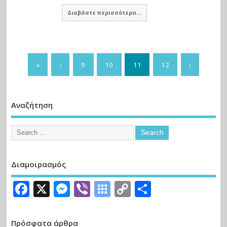
Διαβάστε περισσότερα...
«
‹
9
10
11
12
›
Αναζήτηση
Διαμοιρασμός
Facebook
X
Messenger
Viber
Symbaloo
Copy
Μοιραστε
Bookmarks
Link
Πρόσφατα άρθρα