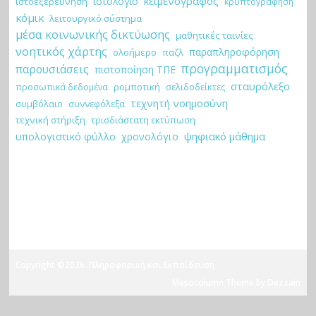
κειμενογράφος
ιστολόγιο
ιστοεξερεύνηση
κρυπτογράφηση
κόμικ
λειτουργικό σύστημα
μέσα κοινωνικής δικτύωσης
μαθητικές ταινίες
νοητικός χάρτης
παραπληροφόρηση
ολοήμερο
παζλ
προγραμματισμός
παρουσιάσεις
πιστοποίηση ΤΠΕ
σταυρόλεξο
ρομποτική
σελιδοδείκτες
προσωπικά δεδομένα
τεχνητή νοημοσύνη
συμβόλαιο
συννεφόλεξα
τεχνική στήριξη
τρισδιάστατη εκτύπωση
ψηφιακό μάθημα
υπολογιστικό φύλλο
χρονολόγιο
Copyright ©2026. Πληροφορική και Εκπαίδευση
Mesocolumn Theme by Dezzain