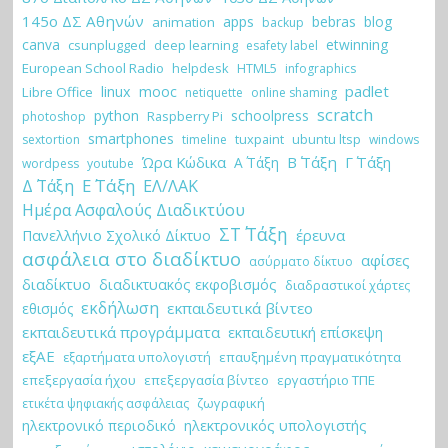
145ο ΔΣ Αθηνών
apps
bebras
blog
animation
backup
canva
etwinning
csunplugged
deep learning
esafety label
European School Radio
helpdesk
HTML5
infographics
padlet
linux
mooc
Libre Office
netiquette
online shaming
scratch
python
schoolpress
Raspberry Pi
photoshop
smartphones
tuxpaint
ubuntu ltsp
sextortion
timeline
windows
Ώρα Κώδικα
Β΄ Τάξη
Γ΄ Τάξη
Α΄ Τάξη
wordpess
youtube
Ε΄ Τάξη
Δ΄ Τάξη
ΕΛ/ΛΑΚ
Ημέρα Ασφαλούς Διαδικτύου
ΣΤ΄ Τάξη
έρευνα
Πανελλήνιο Σχολικό Δίκτυο
ασφάλεια στο διαδίκτυο
αφίσες
ασύρματο δίκτυο
διαδίκτυο
διαδικτυακός εκφοβισμός
διαδραστικοί χάρτες
εκδήλωση
εκπαιδευτικά βίντεο
εθισμός
εκπαιδευτικά προγράμματα
εκπαιδευτική επίσκεψη
εξΑΕ
εξαρτήματα υπολογιστή
επαυξημένη πραγματικότητα
επεξεργασία ήχου
επεξεργασία βίντεο
εργαστήριο ΤΠΕ
ζωγραφική
ετικέτα ψηφιακής ασφάλειας
ηλεκτρονικό περιοδικό
ηλεκτρονικός υπολογιστής