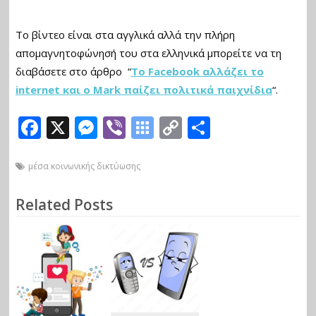
Το βίντεο είναι στα αγγλικά αλλά την πλήρη
απομαγνητοφώνησή του στα ελληνικά μπορείτε να τη
διαβάσετε στο άρθρο “
Το Facebook αλλάζει το
internet και o Mark παίζει πολιτικά παιχνίδια
“.
F
X
M
Vi
S
C
Μ
ac
e
b
y
o
οι
e
ss
er
m
p
ρ
μέσα κοινωνικής δικτύωσης
b
e
b
y
α
Related Posts
o
n
al
Li
σ
o
g
o
n
τε
k
er
o
k
ίτ
B
ε
o