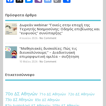
Bookmarks
Link
Πρόσφατα άρθρα
Δωρεάν webinar “Γονείς στην εποχή της
Τεχνητής Νοημοσύνης: Οδηγός επιβίωσης και
“ευφυούς” συνύπαρξης”
4 Ιουνίου 2026
-
No Comment
“Μαθησιακές δυσκολίες: Πώς τις
διευκολύνουμε;” – Διαδικτυακή
επιμορφωτική ομιλία – συζήτηση
10 Μαΐου 2026
-
No Comment
Ετικετοσύννεφο
70ο ΔΣ Αθηνών
71ο ΔΣ Αθηνών
72ο ΔΣ Αθηνών
73ο ΔΣ Αθηνών
85ο ΔΣ Αθηνών
87ο Διαπολ/κό ΔΣ Αθηνών
103ο ΔΣ Αθηνών