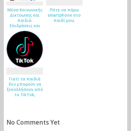
o
Μέσα Κοινωνικής
Πότε να πάρω
k
Δικτύωσης και
smartphone στο
παιδιά:
παιδί μου;
m
Επιδράσεις και
ar
τρόποι
αντιμετώπισης
ks
Γιατί τα παιδιά
δεν μπορούν να
ξεκολλήσουν από
το TikTok;
No Comments Yet